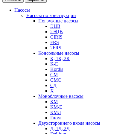
Насосы
Насосы по конструкции
Погружные насосы
ЭЦВ
2ЭЦВ
CIRIS
FRS
2FRS
Консольные насосы
К, 1К, 2К
К-Е
Kordis
СМ
СМС
СД
Х
Моноблочные насосы
КМ
КМ-Е
КМЛ
Гном
Двухстороннего входа насосы
Д, 1Д, 2Д
DeLium