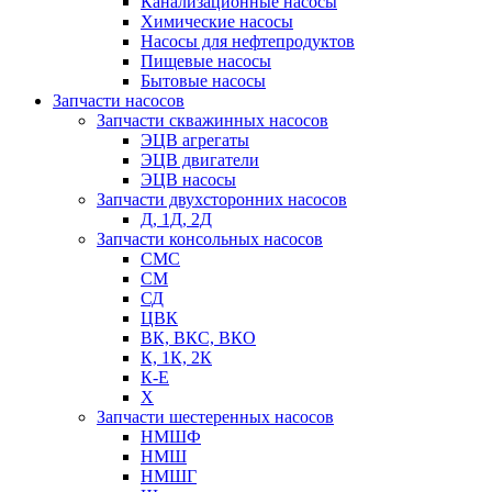
Канализационные насосы
Химические насосы
Насосы для нефтепродуктов
Пищевые насосы
Бытовые насосы
Запчасти насосов
Запчасти скважинных насосов
ЭЦВ агрегаты
ЭЦВ двигатели
ЭЦВ насосы
Запчасти двухсторонних насосов
Д, 1Д, 2Д
Запчасти консольных насосов
СМС
СМ
СД
ЦВК
ВК, ВКС, ВКО
К, 1К, 2К
К-Е
Х
Запчасти шестеренных насосов
НМШФ
НМШ
НМШГ