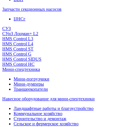
Запчасти секционных насосов
ЦНСг
СУЗ
СУиЗ Лоцман+ L2
HMS Control L3
HMS Control L4
HMS Control ST
HMS Control G
HMS Control SIDUS
HMS Control HC
Мини-спецтехника
Мини-погрузчики
Мини-думперы
Траншеекопатели
Навесное оборудование для мини-спецтехники
Ландшафтные работы и благоустройство
Коммунальное хозяйство
Строительство и демонтаж
Сельское и фермерское хозяйство