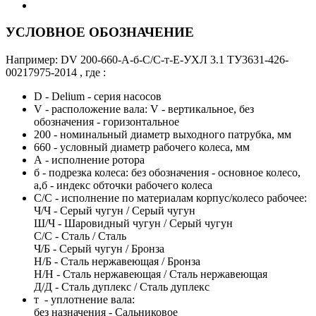
УСЛОВНОЕ ОБОЗНАЧЕНИЕ
Например: DV 200-660-A-б-С/С-т-Е-УХЛ 3.1 ТУ3631-426-
00217975-2014 , где :
D - Delium - серия насосов
V - расположение вала: V - вертикальное, без
обозначения - горизонтальное
200 - номинальный диаметр выходного патрубка, мм
660 - условный диаметр рабочего колеса, мм
А - исполнение ротора
б - подрезка колеса: без обозначения - основное колесо,
а,б - индекс обточки рабочего колеса
С/С - исполнение по материалам корпус/колесо рабочее:
Ч/Ч - Серый чугун / Серый чугун
Ш/Ч - Шаровидный чугун / Серый чугун
С/С - Сталь / Сталь
Ч/Б - Серый чугун / Бронза
Н/Б - Сталь нержавеющая / Бронза
Н/Н - Сталь нержавеющая / Сталь нержавеющая
Д/Д - Сталь дуплекс / Сталь дуплекс
т - уплотнение вала:
без назначения - Cальниковое