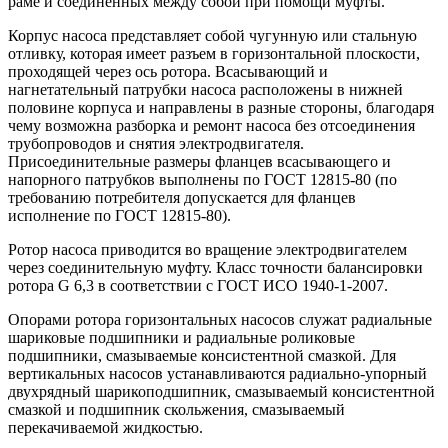
раме и соединенных между собой при помощи муфты.
Корпус насоса представляет собой чугунную или стальную
отливку, которая имеет разъем в горизонтальной плоскости,
проходящей через ось ротора. Всасывающий и
нагнетательный патрубки насоса расположены в нижней
половине корпуса и направлены в разные стороны, благодаря
чему возможна разборка и ремонт насоса без отсоединения
трубопроводов и снятия электродвигателя.
Присоединительные размеры фланцев всасывающего и
напорного патрубков выполнены по ГОСТ 12815-80 (по
требованию потребителя допускается для фланцев
исполнение по ГОСТ 12815-80).
Ротор насоса приводится во вращение электродвигателем
через соединительную муфту. Класс точности балансировки
ротора G 6,3 в соответствии с ГОСТ ИСО 1940-1-2007.
Опорами ротора горизонтальных насосов служат радиальные
шариковые подшипники и радиальные роликовые
подшипники, смазываемые консистентной смазкой. Для
вертикальных насосов устанавливаются радиально-упорный
двухрядный шарикоподшипник, смазываемый консистентной
смазкой и подшипник скольжения, смазываемый
перекачиваемой жидкостью.