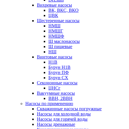
Вихревые насосы
ВК, ВКС, ВКО
ЦВК
Шестеренные насосы
НМШ
НМШГ
НМШФ
Ш маслонасосы
Ш пищевые
НШ
Винтовые насосы
Н1В
Бурун Н1В
Бурун ПФ
Бурун СХ
Секционные насосы
ЦНСг
Вакуумные насосы
ВВН, 2ВВН
Насосы по применению
Скважинные насосы погружные
Насосы для холодной воды
Насосы для горячей воды
Насосы дренажные