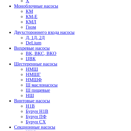
Х
Моноблочные насосы
КМ
КМ-Е
КМЛ
Гном
Двухстороннего входа насосы
Д, 1Д, 2Д
DeLium
Вихревые насосы
ВК, ВКС, ВКО
ЦВК
Шестеренные насосы
НМШ
НМШГ
НМШФ
Ш маслонасосы
Ш пищевые
НШ
Винтовые насосы
Н1В
Бурун Н1В
Бурун ПФ
Бурун СХ
Секционные насосы