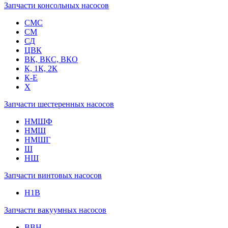
Запчасти консольных насосов
СМС
СМ
СД
ЦВК
ВК, ВКС, ВКО
К, 1К, 2К
К-Е
Х
Запчасти шестеренных насосов
НМШФ
НМШ
НМШГ
Ш
НШ
Запчасти винтовых насосов
Н1В
Запчасти вакуумных насосов
ВВН