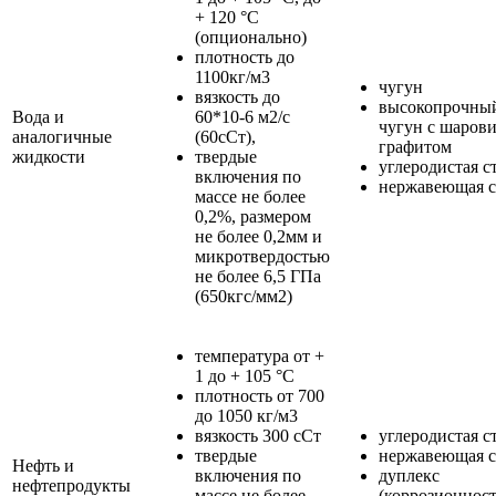
+ 120 °С
(опционально)
плотность до
1100кг/м3
чугун
вязкость до
высокопрочны
Вода и
60*10-6 м2/с
чугун с шаров
аналогичные
(60сСт),
графитом
жидкости
твердые
углеродистая с
включения по
нержавеющая с
массе не более
0,2%, размером
не более 0,2мм и
микротвердостью
не более 6,5 ГПа
(650кгс/мм2)
температура от +
1 до + 105 °С
плотность от 700
до 1050 кг/м3
вязкость 300 сСт
углеродистая с
твердые
нержавеющая с
Нефть и
включения по
дуплекс
нефтепродукты
массе не более
(коррозионнос