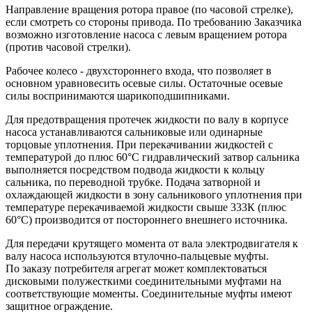
Направление вращения ротора правое (по часовой стрелке),
если смотреть со стороны привода. По требованию Заказчика
возможно изготовление насоса с левым вращением ротора
(против часовой стрелки).
Рабочее колесо - двухстороннего входа, что позволяет в
основном уравновесить осевые силы. Остаточные осевые
силы воспринимаются шарикоподшипниками.
Для предотвращения протечек жидкости по валу в корпусе
насоса устанавливаются сальниковые или одинарные
торцовые уплотнения. При перекачивании жидкостей с
температурой до плюс 60°С гидравлический затвор сальника
выполняется посредством подвода жидкости к кольцу
сальника, по переводной трубке. Подача затворной и
охлаждающей жидкости в зону сальникового уплотнения при
температуре перекачиваемой жидкости свыше 333К (плюс
60°С) производится от постороннего внешнего источника.
Для передачи крутящего момента от вала электродвигателя к
валу насоса используются втулочно-пальцевые муфты.
По заказу потребителя агрегат может комплектоваться
дисковыми полужесткими соединительными муфтами на
соответствующие моменты. Соединительные муфты имеют
защитное ограждение.