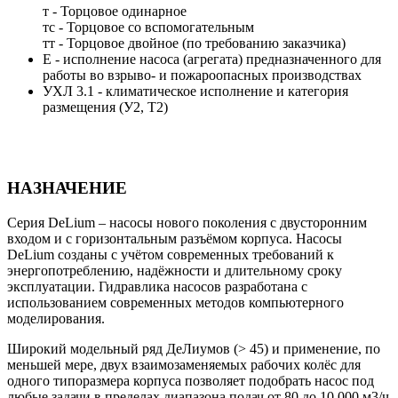
т - Торцовое одинарное
тс - Торцовое со вспомогательным
тт - Торцовое двойное (по требованию заказчика)
Е - исполнение насоса (агрегата) предназначенного для
работы во взрыво- и пожароопасных производствах
УХЛ 3.1 - климатическое исполнение и категория
размещения (У2, Т2)
НАЗНАЧЕНИЕ
Серия DeLium – насосы нового поколения с двусторонним
входом и с горизонтальным разъёмом корпуса. Насосы
DeLium созданы с учётом современных требований к
энергопотреблению, надёжности и длительному сроку
эксплуатации. Гидравлика насосов разработана с
использованием современных методов компьютерного
моделирования.
Широкий модельный ряд ДеЛиумов (> 45) и применение, по
меньшей мере, двух взаимозаменяемых рабочих колёс для
одного типоразмера корпуса позволяет подобрать насос под
любые задачи в пределах диапазона подач от 80 до 10 000 м3/ч