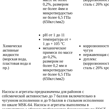
0,2%, размером
сталь с 26% хр
не более 4мм и
микротвердостью
не более 6,5 ГПа
(650кгс/мм2)
pH от 1 до 11
температура от +
1 до + 105 °С
Химически
коррозионност
механические
активные
чугун
примеси по массе
жидкости
нержавеющая с
до 0,2%,
(морская вода,
дуплекс
размером не
пластовая вода и
(коррозионнос
более 0,2 мм и
пр.)
сталь с 26% хр
микротвердостью
не более 6,5 ГПа
(650кгс/мм2)
Насосы и агрегаты предназначены для районов с
сейсмической активностью до 7 баллов включительно в
чугунном исполнении и до 9 баллов в стальном исполнении
по шкале MSK-64. Насосы и агрегаты выполнены в