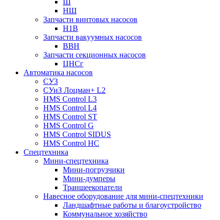
Ш
НШ
Запчасти винтовых насосов
Н1В
Запчасти вакуумных насосов
ВВН
Запчасти секционных насосов
ЦНСг
Автоматика насосов
СУЗ
СУиЗ Лоцман+ L2
HMS Control L3
HMS Control L4
HMS Control ST
HMS Control G
HMS Control SIDUS
HMS Control HC
Спецтехника
Мини-спецтехника
Мини-погрузчики
Мини-думперы
Траншеекопатели
Навесное оборудование для мини-спецтехники
Ландшафтные работы и благоустройство
Коммунальное хозяйство