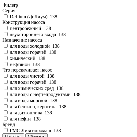
Фильтр
Серия
DeLium (ДеЛиум)
138
Конструкция насоса
центробежный
138
двухстороннего входа
138
Назначение насоса
для воды холодной
138
для воды горячей
138
химический
138
нефтяной
138
Что перекачивает насос
для воды чистой
138
для воды горячей
138
для химических сред
138
для воды с нефтепродуктами
138
для воды морской
138
для бензина, керосина
138
для дизтоплива
138
для нефти
138
Бренд
ГМС Ливгидромаш
138
Показать
Сбросить