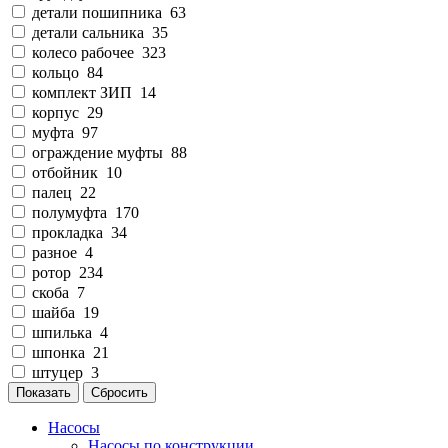
детали пошипника
63
детали сальника
35
колесо рабочее
323
кольцо
84
комплект ЗИП
14
корпус
29
муфта
97
ограждение муфты
88
отбойник
10
палец
22
полумуфта
170
прокладка
34
разное
4
ротор
234
скоба
7
шайба
19
шпилька
4
шпонка
21
штуцер
3
Показать
Сбросить
Насосы
Насосы по конструкции