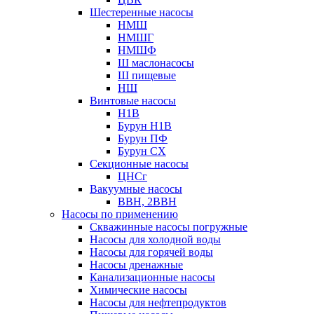
Шестеренные насосы
НМШ
НМШГ
НМШФ
Ш маслонасосы
Ш пищевые
НШ
Винтовые насосы
Н1В
Бурун Н1В
Бурун ПФ
Бурун СХ
Секционные насосы
ЦНСг
Вакуумные насосы
ВВН, 2ВВН
Насосы по применению
Скважинные насосы погружные
Насосы для холодной воды
Насосы для горячей воды
Насосы дренажные
Канализационные насосы
Химические насосы
Насосы для нефтепродуктов