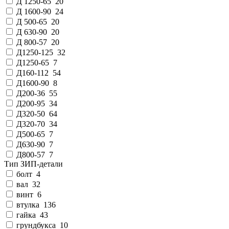
Д 1250-65
20
Д 1600-90
24
Д 500-65
20
Д 630-90
20
Д 800-57
20
Д1250-125
32
Д1250-65
7
Д160-112
54
Д1600-90
8
Д200-36
55
Д200-95
34
Д320-50
64
Д320-70
34
Д500-65
7
Д630-90
7
Д800-57
7
Тип ЗИП-детали
болт
4
вал
32
винт
6
втулка
136
гайка
43
грундбукса
10