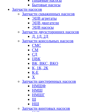
Пищевые насосы
Бытовые насосы
Запчасти насосов
Запчасти скважинных насосов
ЭЦВ агрегаты
ЭЦВ двигатели
ЭЦВ насосы
Запчасти двухсторонних насосов
Д, 1Д, 2Д
Запчасти консольных насосов
СМС
СМ
СД
ЦВК
ВК, ВКС, ВКО
К, 1К, 2К
К-Е
Х
Запчасти шестеренных насосов
НМШФ
НМШ
НМШГ
Ш
НШ
Запчасти винтовых насосов