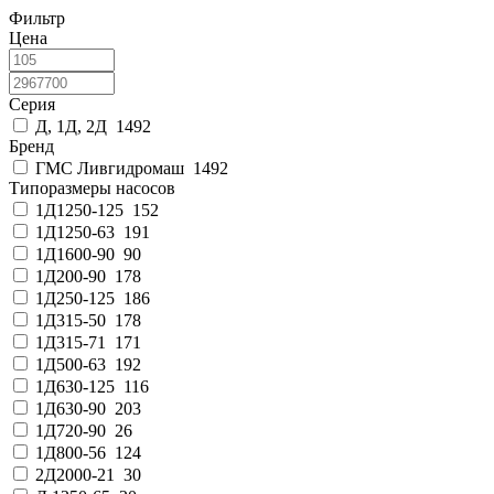
Фильтр
Цена
Серия
Д, 1Д, 2Д
1492
Бренд
ГМС Ливгидромаш
1492
Типоразмеры насосов
1Д1250-125
152
1Д1250-63
191
1Д1600-90
90
1Д200-90
178
1Д250-125
186
1Д315-50
178
1Д315-71
171
1Д500-63
192
1Д630-125
116
1Д630-90
203
1Д720-90
26
1Д800-56
124
2Д2000-21
30