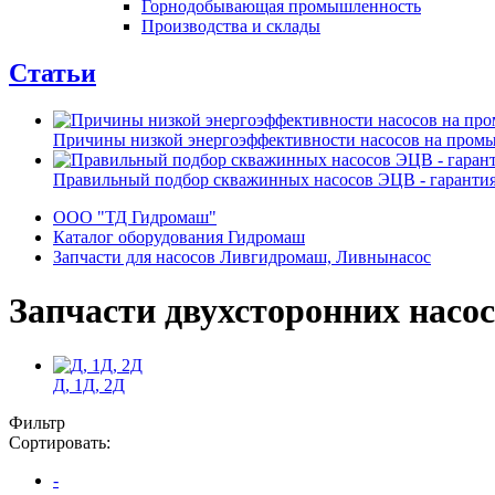
Горнодобывающая промышленность
Производства и склады
Статьи
Причины низкой энергоэффективности насосов на пром
Правильный подбор скважинных насосов ЭЦВ - гарантия
ООО "ТД Гидромаш"
Каталог оборудования Гидромаш
Запчасти для насосов Ливгидромаш, Ливнынасос
Запчасти двухсторонних насос
Д, 1Д, 2Д
Фильтр
Сортировать:
-