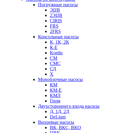
Погружные насосы
ЭЦВ
2ЭЦВ
CIRIS
FRS
2FRS
Консольные насосы
К, 1К, 2К
К-Е
Kordis
СМ
СМС
СД
Х
Моноблочные насосы
КМ
КМ-Е
КМЛ
Гном
Двухстороннего входа насосы
Д, 1Д, 2Д
DeLium
Вихревые насосы
ВК, ВКС, ВКО
ЦВК