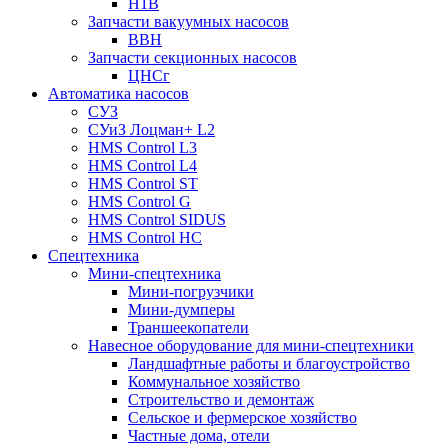
Н1В
Запчасти вакуумных насосов
ВВН
Запчасти секционных насосов
ЦНСг
Автоматика насосов
СУЗ
СУиЗ Лоцман+ L2
HMS Control L3
HMS Control L4
HMS Control ST
HMS Control G
HMS Control SIDUS
HMS Control HC
Спецтехника
Мини-спецтехника
Мини-погрузчики
Мини-думперы
Траншеекопатели
Навесное оборудование для мини-спецтехники
Ландшафтные работы и благоустройство
Коммунальное хозяйство
Строительство и демонтаж
Сельское и фермерское хозяйство
Частные дома, отели