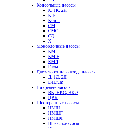
Консольные насосы
К, 1К, 2К
К-Е
Kordis
СМ
СМС
СД
Х
Моноблочные насосы
КМ
КМ-Е
КМЛ
Гном
Двухстороннего входа насосы
Д, 1Д, 2Д
DeLium
Вихревые насосы
ВК, ВКС, ВКО
ЦВК
Шестеренные насосы
НМШ
НМШГ
НМШФ
Ш маслонасосы