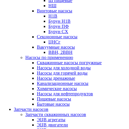
Ш пищевые
НШ
Винтовые насосы
Н1В
Бурун Н1В
Бурун ПФ
Бурун СХ
Секционные насосы
ЦНСг
Вакуумные насосы
ВВН, 2ВВН
Насосы по применению
Скважинные насосы погружные
Насосы для холодной воды
Насосы для горячей воды
Насосы дренажные
Канализационные насосы
Химические насосы
Насосы для нефтепродуктов
Пищевые насосы
Бытовые насосы
Запчасти насосов
Запчасти скважинных насосов
ЭЦВ агрегаты
ЭЦВ двигатели