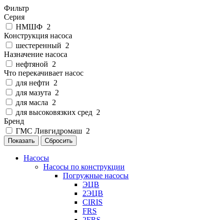
Фильтр
Серия
НМШФ
2
Конструкция насоса
шестеренный
2
Назначение насоса
нефтяной
2
Что перекачивает насос
для нефти
2
для мазута
2
для масла
2
для высоковязких сред
2
Бренд
ГМС Ливгидромаш
2
Показать
Сбросить
Насосы
Насосы по конструкции
Погружные насосы
ЭЦВ
2ЭЦВ
CIRIS
FRS
2FRS