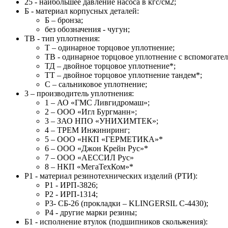
25 - наибольшее давление насоса в кгс/см2;
Б - материал корпусных деталей:
Б – бронза;
без обозначения - чугун;
ТВ - тип уплотнения:
Т – одинарное торцовое уплотнение;
ТВ - одинарное торцовое уплотнение с вспомогате
ТД – двойное торцовое уплотнение*;
ТТ – двойное торцовое уплотнение тандем*;
С – сальниковое уплотнение;
3 – производитель уплотнения:
1 – АО «ГМС Ливгидромаш»;
2 – ООО «Игл Бургманн»;
3 – ЗАО НПО «УНИХИМТЕК»;
4 – ТРЕМ Инжиниринг;
5 – ООО «НКП «ГЕРМЕТИКА»*
6 – ООО «Джон Крейн Рус»*
7 – ООО «АЕССИЛ Рус»
8 – НКП «МегаТехКом»*
Р1 - материал резинотехнических изделий (РТИ):
Р1 - ИРП-3826;
Р2 - ИРП-1314;
Р3- СБ-26 (прокладки – KLINGERSIL C-4430);
Р4 - другие марки резины;
Б1 - исполнение втулок (подшипников скольжения):