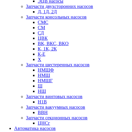
ЭЦВ насосы
Запчасти двухсторонних насосов
Д, 1Д, 2Д
Запчасти консольных насосов
СМС
СМ
СД
ЦВК
ВК, ВКС, ВКО
К, 1К, 2К
К-Е
Х
Запчасти шестеренных насосов
НМШФ
НМШ
НМШГ
Ш
НШ
Запчасти винтовых насосов
Н1В
Запчасти вакуумных насосов
ВВН
Запчасти секционных насосов
ЦНСг
Автоматика насосов