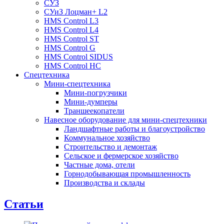
СУЗ
СУиЗ Лоцман+ L2
HMS Control L3
HMS Control L4
HMS Control ST
HMS Control G
HMS Control SIDUS
HMS Control HC
Спецтехника
Мини-спецтехника
Мини-погрузчики
Мини-думперы
Траншеекопатели
Навесное оборудование для мини-спецтехники
Ландшафтные работы и благоустройство
Коммунальное хозяйство
Строительство и демонтаж
Сельское и фермерское хозяйство
Частные дома, отели
Горнодобывающая промышленность
Производства и склады
Статьи