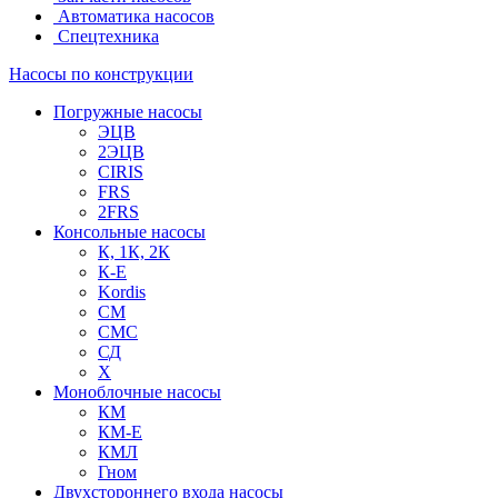
Автоматика насосов
Спецтехника
Насосы по конструкции
Погружные насосы
ЭЦВ
2ЭЦВ
CIRIS
FRS
2FRS
Консольные насосы
К, 1К, 2К
К-Е
Kordis
СМ
СМС
СД
Х
Моноблочные насосы
КМ
КМ-Е
КМЛ
Гном
Двухстороннего входа насосы