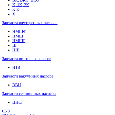
ВК, ВКС, ВКО
К, 1К, 2К
К-Е
Х
Запчасти шестеренных насосов
НМШФ
НМШ
НМШГ
Ш
НШ
Запчасти винтовых насосов
Н1В
Запчасти вакуумных насосов
ВВН
Запчасти секционных насосов
ЦНСг
СУЗ