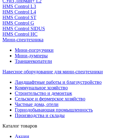
СУиЗ Лоцман+ L2
HMS Control L3
HMS Control L4
HMS Control ST
HMS Control G
HMS Control SIDUS
HMS Control HC
Мини-спецтехника
Мини-погрузчики
Мини-думперы
Траншеекопатели
Навесное оборудование для мини-спецтехники
Ландшафтные работы и благоустройство
Коммунальное хозяйство
Строительство и демонтаж
Сельское и фермерское хозяйство
Частные дома, отели
Горнодобывающая промышленность
Производства и склады
Каталог
товаров
Акции