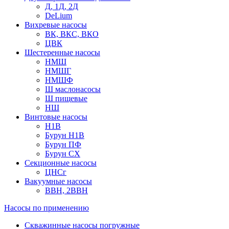
Д, 1Д, 2Д
DeLium
Вихревые насосы
ВК, ВКС, ВКО
ЦВК
Шестеренные насосы
НМШ
НМШГ
НМШФ
Ш маслонасосы
Ш пищевые
НШ
Винтовые насосы
Н1В
Бурун Н1В
Бурун ПФ
Бурун СХ
Секционные насосы
ЦНСг
Вакуумные насосы
ВВН, 2ВВН
Насосы по применению
Скважинные насосы погружные