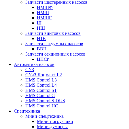
Запчасти шестеренных насосов
НМШФ
НМШ
НМШГ
Ш
НШ
Запчасти винтовых насосов
Н1В
Запчасти вакуумных насосов
ВВН
Запчасти секционных насосов
ЦНСг
Автоматика насосов
СУЗ
СУиЗ Лоцман+ L2
HMS Control L3
HMS Control L4
HMS Control ST
HMS Control G
HMS Control SIDUS
HMS Control HC
Спецтехника
Мини-спецтехника
Мини-погрузчики
Мини-думперы