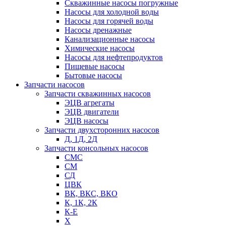
Скважинные насосы погружные
Насосы для холодной воды
Насосы для горячей воды
Насосы дренажные
Канализационные насосы
Химические насосы
Насосы для нефтепродуктов
Пищевые насосы
Бытовые насосы
Запчасти насосов
Запчасти скважинных насосов
ЭЦВ агрегаты
ЭЦВ двигатели
ЭЦВ насосы
Запчасти двухсторонних насосов
Д, 1Д, 2Д
Запчасти консольных насосов
СМС
СМ
СД
ЦВК
ВК, ВКС, ВКО
К, 1К, 2К
К-Е
Х