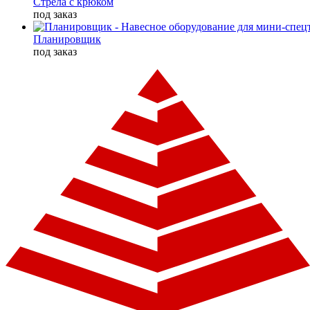
Стрела с крюком
под заказ
Планировщик
под заказ