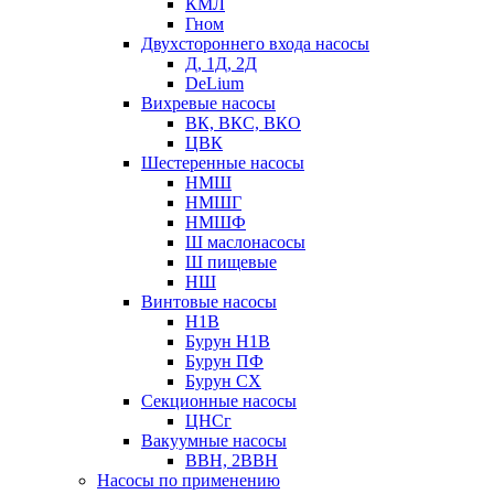
КМЛ
Гном
Двухстороннего входа насосы
Д, 1Д, 2Д
DeLium
Вихревые насосы
ВК, ВКС, ВКО
ЦВК
Шестеренные насосы
НМШ
НМШГ
НМШФ
Ш маслонасосы
Ш пищевые
НШ
Винтовые насосы
Н1В
Бурун Н1В
Бурун ПФ
Бурун СХ
Секционные насосы
ЦНСг
Вакуумные насосы
ВВН, 2ВВН
Насосы по применению