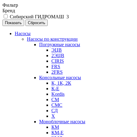
Фильтр
Бренд
Сибирский ГИДРОМАШ
3
Показать
Сбросить
Насосы
Насосы по конструкции
Погружные насосы
ЭЦВ
2ЭЦВ
CIRIS
FRS
2FRS
Консольные насосы
К, 1К, 2К
К-Е
Kordis
СМ
СМС
СД
Х
Моноблочные насосы
КМ
КМ-Е