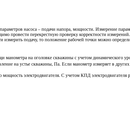
араметров насоса – подачи напора, мощности. Измерение параме
димо провести перекрестную проверку корректности измерений. 
и измерить подачу, то положение рабочей точки можно определ
и манометра на оголовке скважины с учетом динамического ур
вление на устье скважины, Па. Если манометр измеряет в других
ощность электродвигателя. С учетом КПД электродвигателя ра