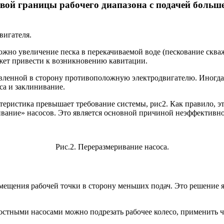
авой границы рабочего диапазона с подачей боль
вигателя.
жно увеличение песка в перекачиваемой воде (пескование сква
ожет привести к возникновению кавитации.
ленной в сторону противоположную электродвигателю. Иногда э
са и заклинивание.
теристика превышает требование системы, рис2. Как правило, э
ивание» насосов. Это является основной причиной неэффективно
Рис.2. Переразмеривание насоса.
ещения рабочей точки в сторону меньших подач. Это решение я
стными насосами можно подрезать рабочее колесо, применить ч