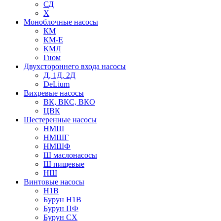
СД
Х
Моноблочные насосы
КМ
КМ-Е
КМЛ
Гном
Двухстороннего входа насосы
Д, 1Д, 2Д
DeLium
Вихревые насосы
ВК, ВКС, ВКО
ЦВК
Шестеренные насосы
НМШ
НМШГ
НМШФ
Ш маслонасосы
Ш пищевые
НШ
Винтовые насосы
Н1В
Бурун Н1В
Бурун ПФ
Бурун СХ