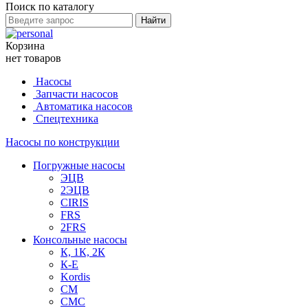
Поиск по каталогу
Найти
Корзина
нет товаров
Насосы
Запчасти насосов
Автоматика насосов
Спецтехника
Насосы по конструкции
Погружные насосы
ЭЦВ
2ЭЦВ
CIRIS
FRS
2FRS
Консольные насосы
К, 1К, 2К
К-Е
Kordis
СМ
СМС