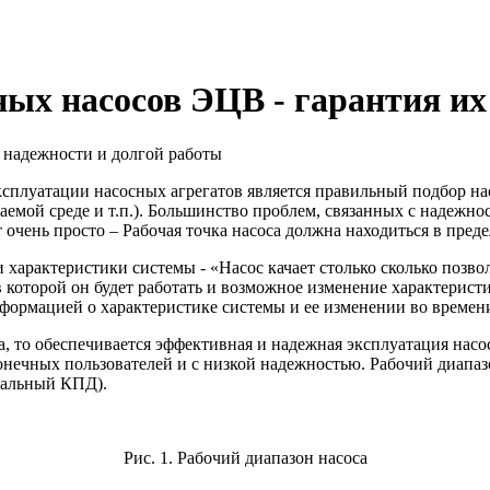
х насосов ЭЦВ - гарантия их
луатации насосных агрегатов является правильный подбор насо
аемой среде и т.п.). Большинство проблем, связанных с надежно
очень просто – Рабочая точка насоса должна находиться в преде
 и характеристики системы - «Насос качает столько сколько позв
в которой он будет работать и возможное изменение характерист
формацией о характеристике системы и ее изменении во времен
а, то обеспечивается эффективная и надежная эксплуатация насо
конечных пользователей и с низкой надежностью. Рабочий диапаз
имальный КПД).
Рис. 1. Рабочий диапазон насоса