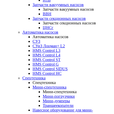
Н1В
Запчасти вакуумных насосов
Запчасти вакуумных насосов
ВВН
Запчасти секционных насосов
Запчасти секционных насосов
ЦНСг
Автоматика насосов
Автоматика насосов
СУЗ
СУиЗ Лоцман+ L2
HMS Control L3
HMS Control L4
HMS Control ST
HMS Control G
HMS Control SIDUS
HMS Control HC
Спецтехника
Спецтехника
Мини-спецтехника
Мини-спецтехника
Мини-погрузчики
Мини-думперы
Траншеекопатели
Навесное оборудование для мини-