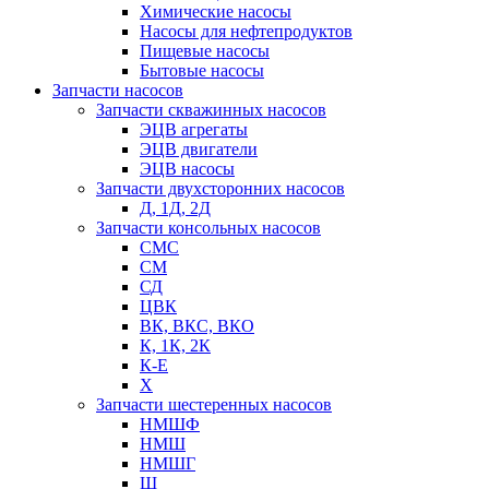
Химические насосы
Насосы для нефтепродуктов
Пищевые насосы
Бытовые насосы
Запчасти насосов
Запчасти скважинных насосов
ЭЦВ агрегаты
ЭЦВ двигатели
ЭЦВ насосы
Запчасти двухсторонних насосов
Д, 1Д, 2Д
Запчасти консольных насосов
СМС
СМ
СД
ЦВК
ВК, ВКС, ВКО
К, 1К, 2К
К-Е
Х
Запчасти шестеренных насосов
НМШФ
НМШ
НМШГ
Ш