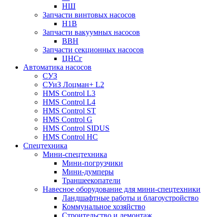
НШ
Запчасти винтовых насосов
Н1В
Запчасти вакуумных насосов
ВВН
Запчасти секционных насосов
ЦНСг
Автоматика насосов
СУЗ
СУиЗ Лоцман+ L2
HMS Control L3
HMS Control L4
HMS Control ST
HMS Control G
HMS Control SIDUS
HMS Control HC
Спецтехника
Мини-спецтехника
Мини-погрузчики
Мини-думперы
Траншеекопатели
Навесное оборудование для мини-спецтехники
Ландшафтные работы и благоустройство
Коммунальное хозяйство
Строительство и демонтаж