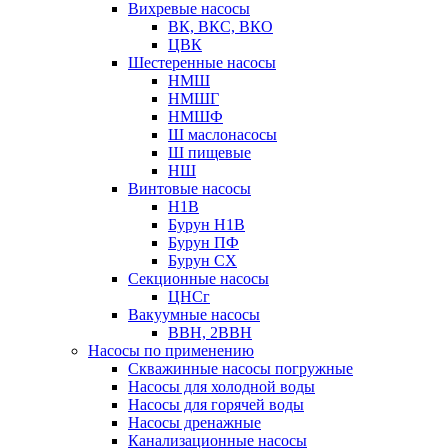
Вихревые насосы
ВК, ВКС, ВКО
ЦВК
Шестеренные насосы
НМШ
НМШГ
НМШФ
Ш маслонасосы
Ш пищевые
НШ
Винтовые насосы
Н1В
Бурун Н1В
Бурун ПФ
Бурун СХ
Секционные насосы
ЦНСг
Вакуумные насосы
ВВН, 2ВВН
Насосы по применению
Скважинные насосы погружные
Насосы для холодной воды
Насосы для горячей воды
Насосы дренажные
Канализационные насосы