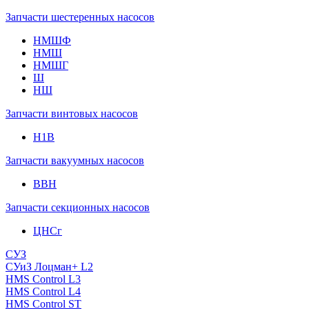
Запчасти шестеренных насосов
НМШФ
НМШ
НМШГ
Ш
НШ
Запчасти винтовых насосов
Н1В
Запчасти вакуумных насосов
ВВН
Запчасти секционных насосов
ЦНСг
СУЗ
СУиЗ Лоцман+ L2
HMS Control L3
HMS Control L4
HMS Control ST