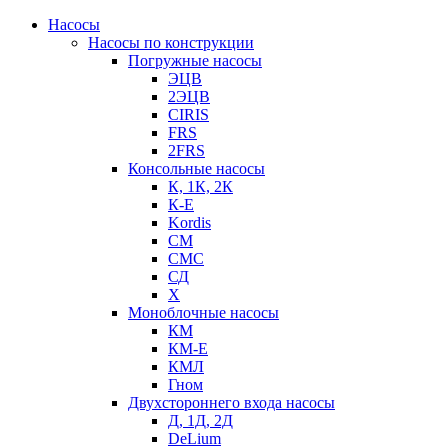
Насосы
Насосы по конструкции
Погружные насосы
ЭЦВ
2ЭЦВ
CIRIS
FRS
2FRS
Консольные насосы
К, 1К, 2К
К-Е
Kordis
СМ
СМС
СД
Х
Моноблочные насосы
КМ
КМ-Е
КМЛ
Гном
Двухстороннего входа насосы
Д, 1Д, 2Д
DeLium