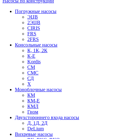
Насосы по конструкции
Погружные насосы
ЭЦВ
2ЭЦВ
CIRIS
FRS
2FRS
Консольные насосы
К, 1К, 2К
К-Е
Kordis
СМ
СМС
СД
Х
Моноблочные насосы
КМ
КМ-Е
КМЛ
Гном
Двухстороннего входа насосы
Д, 1Д, 2Д
DeLium
Вихревые насосы