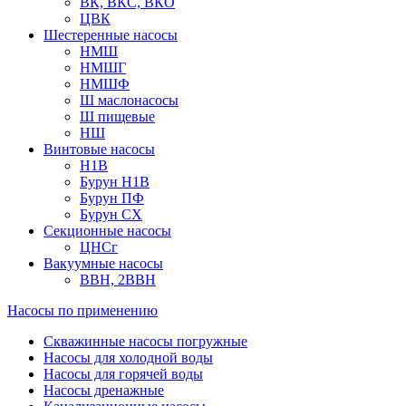
ВК, ВКС, ВКО
ЦВК
Шестеренные насосы
НМШ
НМШГ
НМШФ
Ш маслонасосы
Ш пищевые
НШ
Винтовые насосы
Н1В
Бурун Н1В
Бурун ПФ
Бурун СХ
Секционные насосы
ЦНСг
Вакуумные насосы
ВВН, 2ВВН
Насосы по применению
Скважинные насосы погружные
Насосы для холодной воды
Насосы для горячей воды
Насосы дренажные