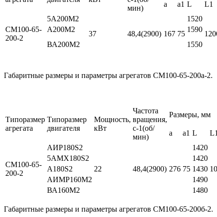
a
a1
L
L1
мин)
5А200М2
1520
СМ100-65-
А200М2
1590
37
48,4(2900)
167
75
120
200-2
ВА200М2
1550
Габаритные размеры и параметры агрегатов СМ100-65-200а-2.
Частота
Размеры, мм
Типоразмер
Типоразмер
Мощность,
вращения,
агрегата
двигателя
кВт
с-1(об/
a
a1
L
L
мин)
АИР180S2
1420
5АМХ180S2
1420
СМ100-65-
А180S2
22
48,4(2900)
276
75
1430
1
200-2
АИМР160М2
1490
ВА160М2
1480
Габаритные размеры и параметры агрегатов СМ100-65-200б-2.