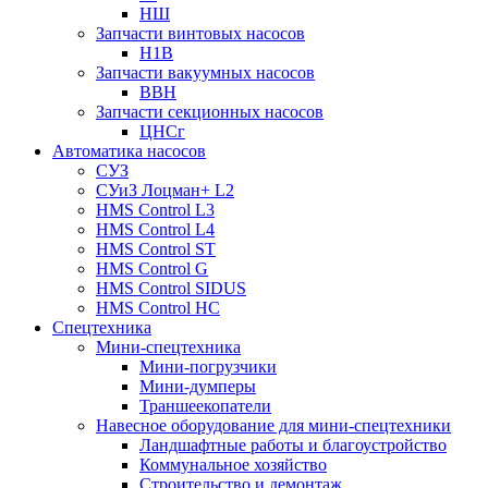
НШ
Запчасти винтовых насосов
Н1В
Запчасти вакуумных насосов
ВВН
Запчасти секционных насосов
ЦНСг
Автоматика насосов
СУЗ
СУиЗ Лоцман+ L2
HMS Control L3
HMS Control L4
HMS Control ST
HMS Control G
HMS Control SIDUS
HMS Control HC
Спецтехника
Мини-спецтехника
Мини-погрузчики
Мини-думперы
Траншеекопатели
Навесное оборудование для мини-спецтехники
Ландшафтные работы и благоустройство
Коммунальное хозяйство
Строительство и демонтаж