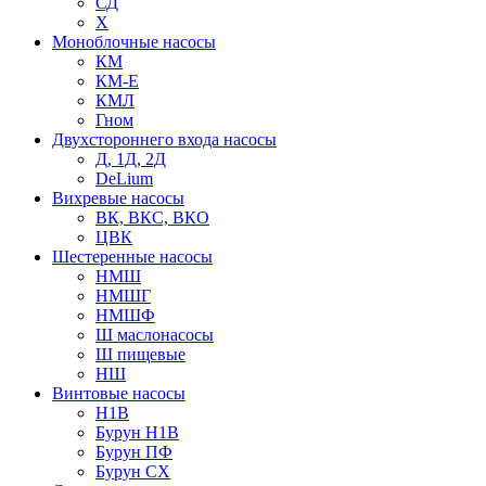
СД
Х
Моноблочные насосы
КМ
КМ-Е
КМЛ
Гном
Двухстороннего входа насосы
Д, 1Д, 2Д
DeLium
Вихревые насосы
ВК, ВКС, ВКО
ЦВК
Шестеренные насосы
НМШ
НМШГ
НМШФ
Ш маслонасосы
Ш пищевые
НШ
Винтовые насосы
Н1В
Бурун Н1В
Бурун ПФ
Бурун СХ