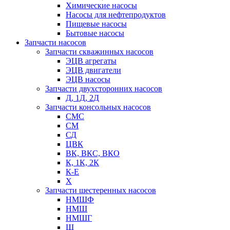
Химические насосы
Насосы для нефтепродуктов
Пищевые насосы
Бытовые насосы
Запчасти насосов
Запчасти скважинных насосов
ЭЦВ агрегаты
ЭЦВ двигатели
ЭЦВ насосы
Запчасти двухсторонних насосов
Д, 1Д, 2Д
Запчасти консольных насосов
СМС
СМ
СД
ЦВК
ВК, ВКС, ВКО
К, 1К, 2К
К-Е
Х
Запчасти шестеренных насосов
НМШФ
НМШ
НМШГ
Ш