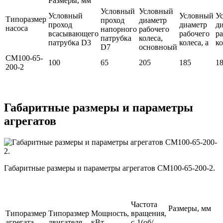
Размеры, мм
Условный
Условный
Условный
Условный
У
Типоразмер
проход
диаметр
проход
диаметр
д
насоса
напорного
рабочего
всасывающего
рабочего
р
патрубка
колеса,
патрубка D3
колеса, а
ко
D7
основноый
СМ100-65-
100
65
205
185
1
200-2
Габаритные размеры и параметры
агрегатов
Габаритные размеры и параметры агрегатов СМ100-65-200-2.
Частота
Размеры, мм
Типоразмер
Типоразмер
Мощность,
вращения,
агрегата
двигателя
кВт
с-1(об/