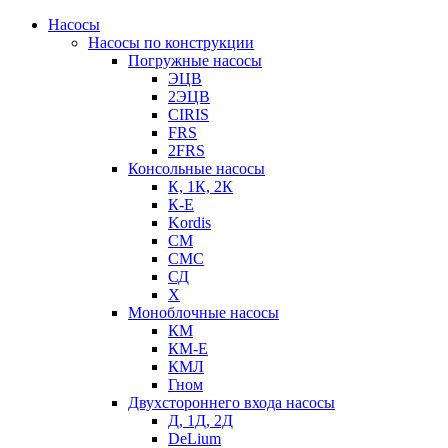
Насосы
Насосы по конструкции
Погружные насосы
ЭЦВ
2ЭЦВ
CIRIS
FRS
2FRS
Консольные насосы
К, 1К, 2К
К-Е
Kordis
СМ
СМС
СД
Х
Моноблочные насосы
КМ
КМ-Е
КМЛ
Гном
Двухстороннего входа насосы
Д, 1Д, 2Д
DeLium