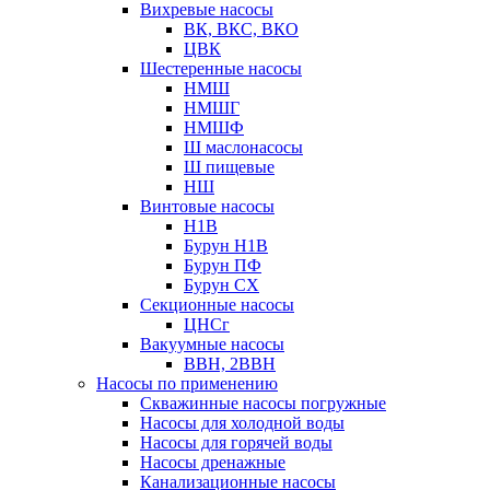
Вихревые насосы
ВК, ВКС, ВКО
ЦВК
Шестеренные насосы
НМШ
НМШГ
НМШФ
Ш маслонасосы
Ш пищевые
НШ
Винтовые насосы
Н1В
Бурун Н1В
Бурун ПФ
Бурун СХ
Секционные насосы
ЦНСг
Вакуумные насосы
ВВН, 2ВВН
Насосы по применению
Скважинные насосы погружные
Насосы для холодной воды
Насосы для горячей воды
Насосы дренажные
Канализационные насосы