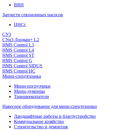
ВВН
Запчасти секционных насосов
ЦНСг
СУЗ
СУиЗ Лоцман+ L2
HMS Control L3
HMS Control L4
HMS Control ST
HMS Control G
HMS Control SIDUS
HMS Control HC
Мини-спецтехника
Мини-погрузчики
Мини-думперы
Траншеекопатели
Навесное оборудование для мини-спецтехники
Ландшафтные работы и благоустройство
Коммунальное хозяйство
Строительство и демонтаж