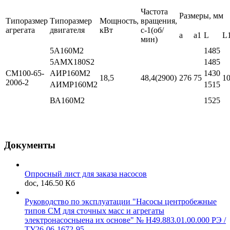
Частота
Размеры, мм
Типоразмер
Типоразмер
Мощность,
вращения,
агрегата
двигателя
кВт
с-1(об/
a
a1
L
L
мин)
5А160М2
1485
5АМХ180S2
1485
СМ100-65-
АИР160М2
1430
18,5
48,4(2900)
276
75
1
200б-2
АИМР160М2
1515
ВА160М2
1525
Документы
Опросный лист для заказа насосов
doc, 146.50 Кб
Руководство по эксплуатации "Насосы центробежные
типов СМ для сточных масс и агрегаты
электронасосныена их основе" № Н49.883.01.00.000 РЭ /
ТУ26-06-1672-95