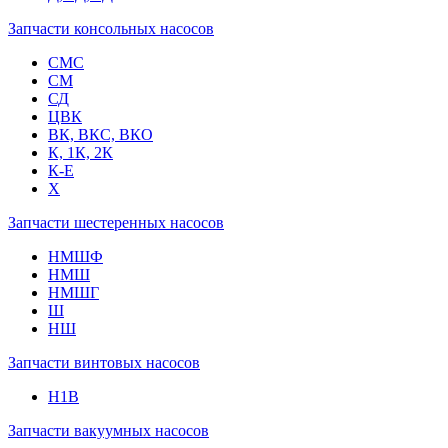
Запчасти консольных насосов
СМС
СМ
СД
ЦВК
ВК, ВКС, ВКО
К, 1К, 2К
К-Е
Х
Запчасти шестеренных насосов
НМШФ
НМШ
НМШГ
Ш
НШ
Запчасти винтовых насосов
Н1В
Запчасти вакуумных насосов