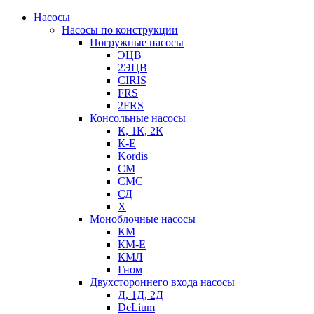
Насосы
Насосы по конструкции
Погружные насосы
ЭЦВ
2ЭЦВ
CIRIS
FRS
2FRS
Консольные насосы
К, 1К, 2К
К-Е
Kordis
СМ
СМС
СД
Х
Моноблочные насосы
КМ
КМ-Е
КМЛ
Гном
Двухстороннего входа насосы
Д, 1Д, 2Д
DeLium