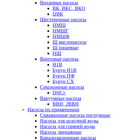
Вихревые насосы
ВК, ВКС, ВКО
ЦВК
Шестеренные насосы
НМШ
НМШГ
НМШФ
Ш маслонасосы
Ш пищевые
НШ
Винтовые насосы
Н1В
Бурун Н1В
Бурун ПФ
Бурун СХ
Секционные насосы
ЦНСг
Вакуумные насосы
ВВН, 2ВВН
Насосы по применению
Скважинные насосы погружные
Насосы для холодной воды
Насосы для горячей воды
Насосы дренажные
Канализационные насосы