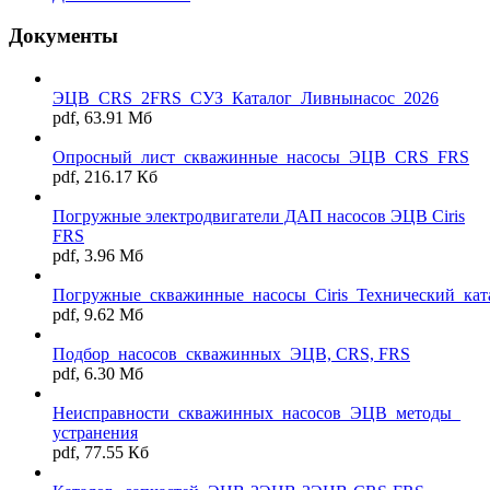
Документы
ЭЦВ_CRS_2FRS_СУЗ_Каталог_Ливнынасос_2026
pdf, 63.91 Мб
Опросный_лист_скважинные_насосы_ЭЦВ_CRS_FRS
pdf, 216.17 Кб
Погружные электродвигатели ДАП насосов ЭЦВ Ciris
FRS
pdf, 3.96 Мб
Погружные_скважинные_насосы_Ciris_Технический_кат
pdf, 9.62 Мб
Подбор_насосов_скважинных_ЭЦВ, CRS, FRS
pdf, 6.30 Мб
Неисправности_скважинных_насосов_ЭЦВ_методы_
устранения
pdf, 77.55 Кб