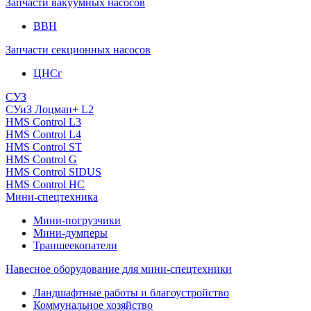
Запчасти вакуумных насосов
ВВН
Запчасти секционных насосов
ЦНСг
СУЗ
СУиЗ Лоцман+ L2
HMS Control L3
HMS Control L4
HMS Control ST
HMS Control G
HMS Control SIDUS
HMS Control HC
Мини-спецтехника
Мини-погрузчики
Мини-думперы
Траншеекопатели
Навесное оборудование для мини-спецтехники
Ландшафтные работы и благоустройство
Коммунальное хозяйство