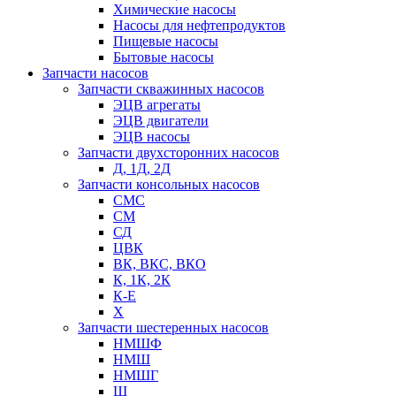
Химические насосы
Насосы для нефтепродуктов
Пищевые насосы
Бытовые насосы
Запчасти насосов
Запчасти скважинных насосов
ЭЦВ агрегаты
ЭЦВ двигатели
ЭЦВ насосы
Запчасти двухсторонних насосов
Д, 1Д, 2Д
Запчасти консольных насосов
СМС
СМ
СД
ЦВК
ВК, ВКС, ВКО
К, 1К, 2К
К-Е
Х
Запчасти шестеренных насосов
НМШФ
НМШ
НМШГ
Ш