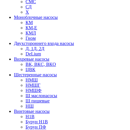
СМС
СД
Х
Моноблочные насосы
КМ
КМ-Е
КМЛ
Гном
Двухстороннего входа насосы
Д, 1Д, 2Д
DeLium
Вихревые насосы
ВК, ВКС, ВКО
ЦВК
Шестеренные насосы
НМШ
НМШГ
НМШФ
Ш маслонасосы
Ш пищевые
НШ
Винтовые насосы
Н1В
Бурун Н1В
Бурун ПФ