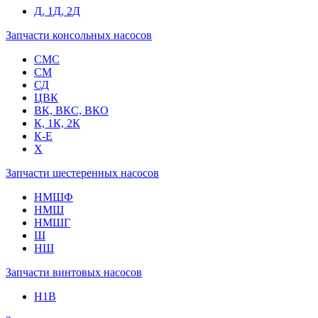
Д, 1Д, 2Д
Запчасти консольных насосов
СМС
СМ
СД
ЦВК
ВК, ВКС, ВКО
К, 1К, 2К
К-Е
Х
Запчасти шестеренных насосов
НМШФ
НМШ
НМШГ
Ш
НШ
Запчасти винтовых насосов
Н1В