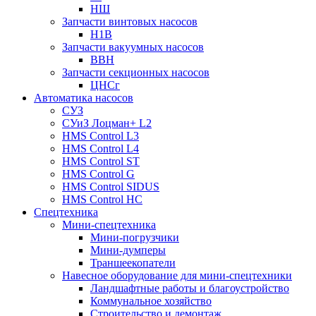
НШ
Запчасти винтовых насосов
Н1В
Запчасти вакуумных насосов
ВВН
Запчасти секционных насосов
ЦНСг
Автоматика насосов
СУЗ
СУиЗ Лоцман+ L2
HMS Control L3
HMS Control L4
HMS Control ST
HMS Control G
HMS Control SIDUS
HMS Control HC
Спецтехника
Мини-спецтехника
Мини-погрузчики
Мини-думперы
Траншеекопатели
Навесное оборудование для мини-спецтехники
Ландшафтные работы и благоустройство
Коммунальное хозяйство
Строительство и демонтаж