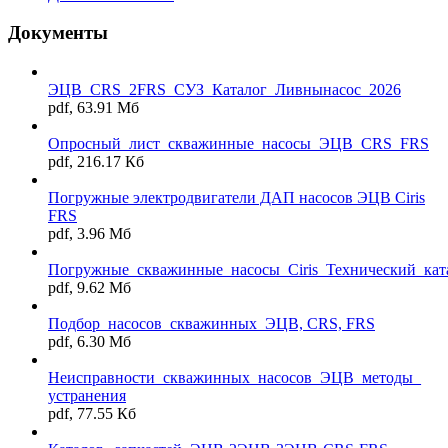
Документы
ЭЦВ_CRS_2FRS_СУЗ_Каталог_Ливнынасос_2026
pdf, 63.91 Мб
Опросный_лист_скважинные_насосы_ЭЦВ_CRS_FRS
pdf, 216.17 Кб
Погружные электродвигатели ДАП насосов ЭЦВ Ciris
FRS
pdf, 3.96 Мб
Погружные_скважинные_насосы_Ciris_Технический_кат
pdf, 9.62 Мб
Подбор_насосов_скважинных_ЭЦВ, CRS, FRS
pdf, 6.30 Мб
Неисправности_скважинных_насосов_ЭЦВ_методы_
устранения
pdf, 77.55 Кб