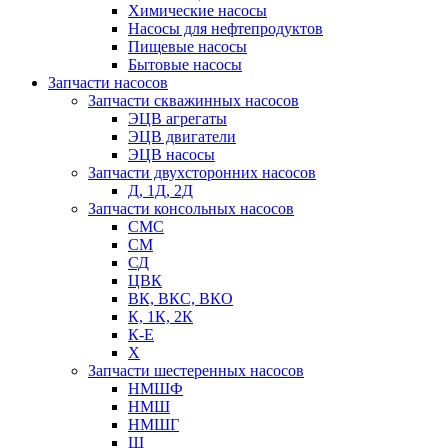
Химические насосы
Насосы для нефтепродуктов
Пищевые насосы
Бытовые насосы
Запчасти насосов
Запчасти скважинных насосов
ЭЦВ агрегаты
ЭЦВ двигатели
ЭЦВ насосы
Запчасти двухсторонних насосов
Д, 1Д, 2Д
Запчасти консольных насосов
СМС
СМ
СД
ЦВК
ВК, ВКС, ВКО
К, 1К, 2К
К-Е
Х
Запчасти шестеренных насосов
НМШФ
НМШ
НМШГ
Ш