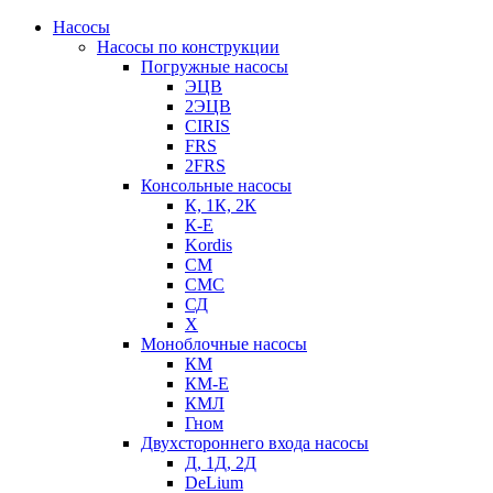
Насосы
Насосы по конструкции
Погружные насосы
ЭЦВ
2ЭЦВ
CIRIS
FRS
2FRS
Консольные насосы
К, 1К, 2К
К-Е
Kordis
СМ
СМС
СД
Х
Моноблочные насосы
КМ
КМ-Е
КМЛ
Гном
Двухстороннего входа насосы
Д, 1Д, 2Д
DeLium