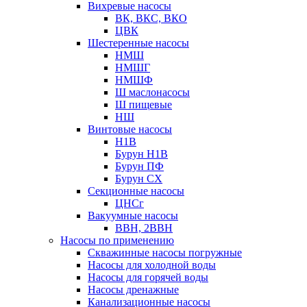
Вихревые насосы
ВК, ВКС, ВКО
ЦВК
Шестеренные насосы
НМШ
НМШГ
НМШФ
Ш маслонасосы
Ш пищевые
НШ
Винтовые насосы
Н1В
Бурун Н1В
Бурун ПФ
Бурун СХ
Секционные насосы
ЦНСг
Вакуумные насосы
ВВН, 2ВВН
Насосы по применению
Скважинные насосы погружные
Насосы для холодной воды
Насосы для горячей воды
Насосы дренажные
Канализационные насосы