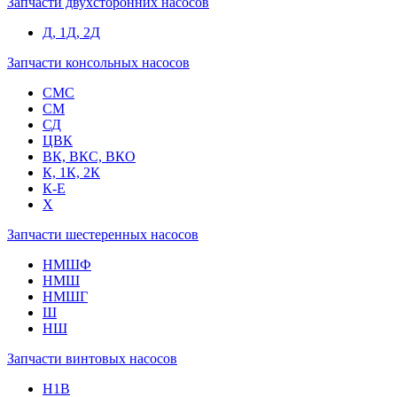
Запчасти двухсторонних насосов
Д, 1Д, 2Д
Запчасти консольных насосов
СМС
СМ
СД
ЦВК
ВК, ВКС, ВКО
К, 1К, 2К
К-Е
Х
Запчасти шестеренных насосов
НМШФ
НМШ
НМШГ
Ш
НШ
Запчасти винтовых насосов
Н1В