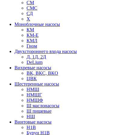
СМ
СМС
СД
Х
Моноблочные насосы
КМ
КМ-Е
КМЛ
Гном
Двухстороннего входа насосы
Д, 1Д, 2Д
DeLium
Вихревые насосы
ВК, ВКС, ВКО
ЦВК
Шестеренные насосы
НМШ
НМШГ
НМШФ
Ш маслонасосы
Ш пищевые
НШ
Винтовые насосы
Н1В
Бурун Н1В