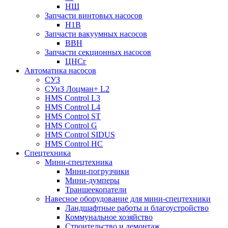
НШ
Запчасти винтовых насосов
Н1В
Запчасти вакуумных насосов
ВВН
Запчасти секционных насосов
ЦНСг
Автоматика насосов
СУЗ
СУиЗ Лоцман+ L2
HMS Control L3
HMS Control L4
HMS Control ST
HMS Control G
HMS Control SIDUS
HMS Control HC
Спецтехника
Мини-спецтехника
Мини-погрузчики
Мини-думперы
Траншеекопатели
Навесное оборудование для мини-спецтехники
Ландшафтные работы и благоустройство
Коммунальное хозяйство
Строительство и демонтаж