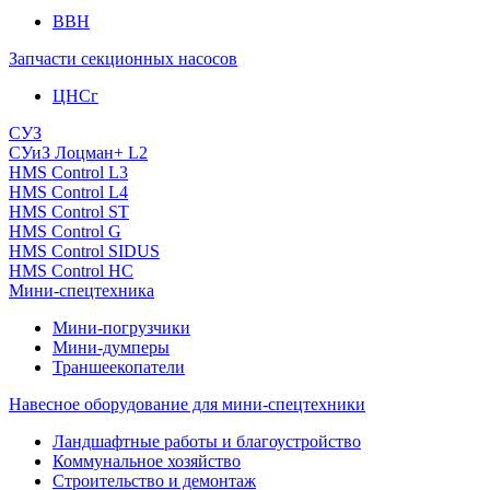
ВВН
Запчасти секционных насосов
ЦНСг
СУЗ
СУиЗ Лоцман+ L2
HMS Control L3
HMS Control L4
HMS Control ST
HMS Control G
HMS Control SIDUS
HMS Control HC
Мини-спецтехника
Мини-погрузчики
Мини-думперы
Траншеекопатели
Навесное оборудование для мини-спецтехники
Ландшафтные работы и благоустройство
Коммунальное хозяйство
Строительство и демонтаж