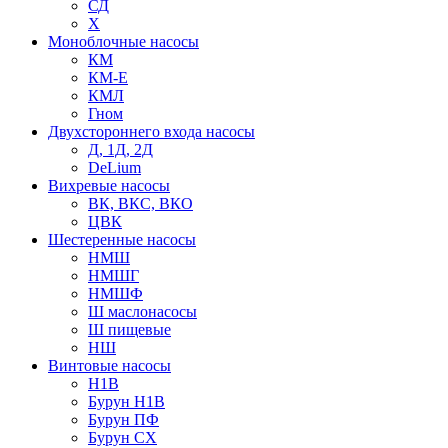
СД
Х
Моноблочные насосы
КМ
КМ-Е
КМЛ
Гном
Двухстороннего входа насосы
Д, 1Д, 2Д
DeLium
Вихревые насосы
ВК, ВКС, ВКО
ЦВК
Шестеренные насосы
НМШ
НМШГ
НМШФ
Ш маслонасосы
Ш пищевые
НШ
Винтовые насосы
Н1В
Бурун Н1В
Бурун ПФ
Бурун СХ