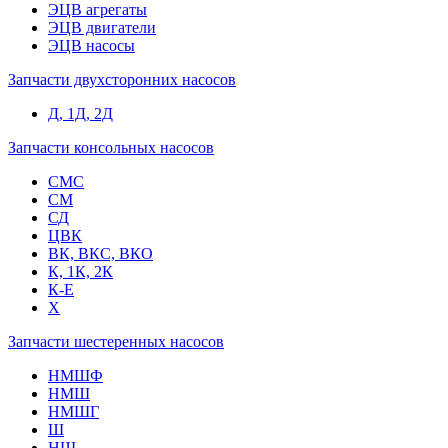
ЭЦВ агрегаты
ЭЦВ двигатели
ЭЦВ насосы
Запчасти двухсторонних насосов
Д, 1Д, 2Д
Запчасти консольных насосов
СМС
СМ
СД
ЦВК
ВК, ВКС, ВКО
К, 1К, 2К
К-Е
Х
Запчасти шестеренных насосов
НМШФ
НМШ
НМШГ
Ш
НШ