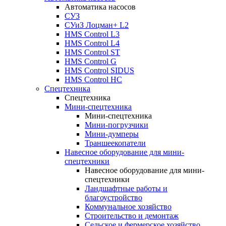
Автоматика насосов
СУЗ
СУиЗ Лоцман+ L2
HMS Control L3
HMS Control L4
HMS Control ST
HMS Control G
HMS Control SIDUS
HMS Control HC
Спецтехника
Спецтехника
Мини-спецтехника
Мини-спецтехника
Мини-погрузчики
Мини-думперы
Траншеекопатели
Навесное оборудование для мини-
спецтехники
Навесное оборудование для мини-
спецтехники
Ландшафтные работы и
благоустройство
Коммунальное хозяйство
Строительство и демонтаж
Сельское и фермерское хозяйство