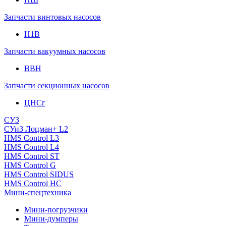
Запчасти винтовых насосов
Н1В
Запчасти вакуумных насосов
ВВН
Запчасти секционных насосов
ЦНСг
СУЗ
СУиЗ Лоцман+ L2
HMS Control L3
HMS Control L4
HMS Control ST
HMS Control G
HMS Control SIDUS
HMS Control HC
Мини-спецтехника
Мини-погрузчики
Мини-думперы