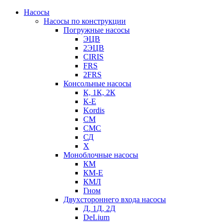
Насосы
Насосы по конструкции
Погружные насосы
ЭЦВ
2ЭЦВ
CIRIS
FRS
2FRS
Консольные насосы
К, 1К, 2К
К-Е
Kordis
СМ
СМС
СД
Х
Моноблочные насосы
КМ
КМ-Е
КМЛ
Гном
Двухстороннего входа насосы
Д, 1Д, 2Д
DeLium