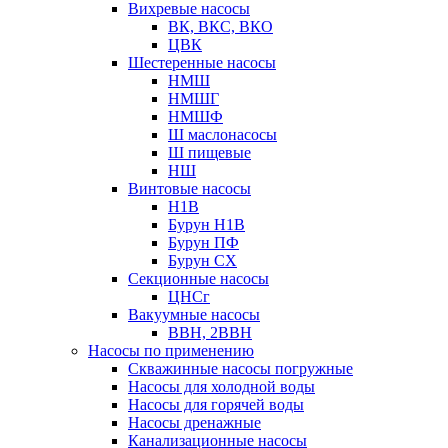
Вихревые насосы
ВК, ВКС, ВКО
ЦВК
Шестеренные насосы
НМШ
НМШГ
НМШФ
Ш маслонасосы
Ш пищевые
НШ
Винтовые насосы
Н1В
Бурун Н1В
Бурун ПФ
Бурун СХ
Секционные насосы
ЦНСг
Вакуумные насосы
ВВН, 2ВВН
Насосы по применению
Скважинные насосы погружные
Насосы для холодной воды
Насосы для горячей воды
Насосы дренажные
Канализационные насосы