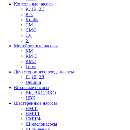
Консольные насосы
К, 1К, 2К
К-Е
Kordis
СМ
СМС
СД
Х
Моноблочные насосы
КМ
КМ-Е
КМЛ
Гном
Двухстороннего входа насосы
Д, 1Д, 2Д
DeLium
Вихревые насосы
ВК, ВКС, ВКО
ЦВК
Шестеренные насосы
НМШ
НМШГ
НМШФ
Ш маслонасосы
Ш пищевые