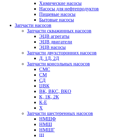
Химические насосы
Насосы для нефтепродуктов
Пищевые насосы
Бытовые насосы
Запчасти насосов
Запчасти скважинных насосов
ЭЦВ агрегаты
ЭЦВ двигатели
ЭЦВ насосы
Запчасти двухсторонних насосов
Д, 1Д, 2Д
Запчасти консольных насосов
СМС
СМ
СД
ЦВК
ВК, ВКС, ВКО
К, 1К, 2К
К-Е
Х
Запчасти шестеренных насосов
НМШФ
НМШ
НМШГ
Ш