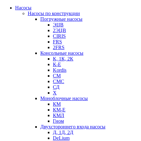
Насосы
Насосы по конструкции
Погружные насосы
ЭЦВ
2ЭЦВ
CIRIS
FRS
2FRS
Консольные насосы
К, 1К, 2К
К-Е
Kordis
СМ
СМС
СД
Х
Моноблочные насосы
КМ
КМ-Е
КМЛ
Гном
Двухстороннего входа насосы
Д, 1Д, 2Д
DeLium