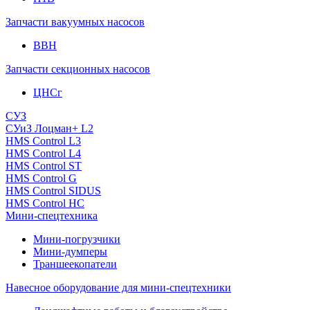
Запчасти вакуумных насосов
ВВН
Запчасти секционных насосов
ЦНСг
СУЗ
СУиЗ Лоцман+ L2
HMS Control L3
HMS Control L4
HMS Control ST
HMS Control G
HMS Control SIDUS
HMS Control HC
Мини-спецтехника
Мини-погрузчики
Мини-думперы
Траншеекопатели
Навесное оборудование для мини-спецтехники