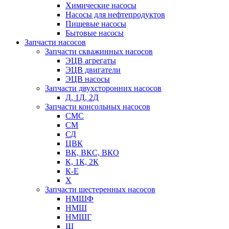
Химические насосы
Насосы для нефтепродуктов
Пищевые насосы
Бытовые насосы
Запчасти насосов
Запчасти скважинных насосов
ЭЦВ агрегаты
ЭЦВ двигатели
ЭЦВ насосы
Запчасти двухсторонних насосов
Д, 1Д, 2Д
Запчасти консольных насосов
СМС
СМ
СД
ЦВК
ВК, ВКС, ВКО
К, 1К, 2К
К-Е
Х
Запчасти шестеренных насосов
НМШФ
НМШ
НМШГ
Ш