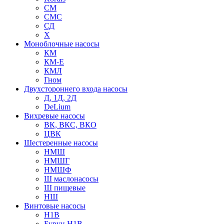
СМ
СМС
СД
Х
Моноблочные насосы
КМ
КМ-Е
КМЛ
Гном
Двухстороннего входа насосы
Д, 1Д, 2Д
DeLium
Вихревые насосы
ВК, ВКС, ВКО
ЦВК
Шестеренные насосы
НМШ
НМШГ
НМШФ
Ш маслонасосы
Ш пищевые
НШ
Винтовые насосы
Н1В
Бурун Н1В