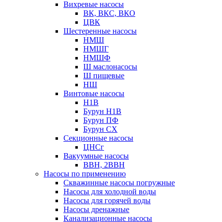
Вихревые насосы
ВК, ВКС, ВКО
ЦВК
Шестеренные насосы
НМШ
НМШГ
НМШФ
Ш маслонасосы
Ш пищевые
НШ
Винтовые насосы
Н1В
Бурун Н1В
Бурун ПФ
Бурун СХ
Секционные насосы
ЦНСг
Вакуумные насосы
ВВН, 2ВВН
Насосы по применению
Скважинные насосы погружные
Насосы для холодной воды
Насосы для горячей воды
Насосы дренажные
Канализационные насосы