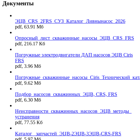
Документы
ЭЦВ_CRS_2FRS_СУЗ_Каталог_Ливнынасос_2026
pdf, 63.91 Мб
Опросный_лист_скважинные_насосы_ЭЦВ_CRS_FRS
pdf, 216.17 Кб
Погружные электродвигатели ДАП насосов ЭЦВ Ciris
FRS
pdf, 3.96 Мб
Погружные_скважинные_насосы_Ciris_Технический_кат
pdf, 9.62 Мб
Подбор_насосов_скважинных_ЭЦВ, CRS, FRS
pdf, 6.30 Мб
Неисправности_скважинных_насосов_ЭЦВ_методы_
устранения
pdf, 77.55 Кб
Каталог _запчастей_ЭЦВ-2ЭЦВ-3ЭЦВ-CRS-FRS
pdf, 5.97 Мб