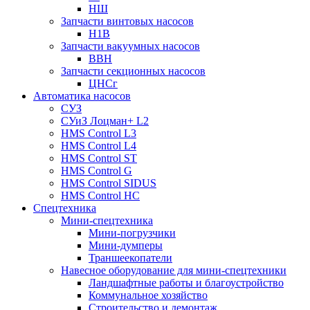
НШ
Запчасти винтовых насосов
Н1В
Запчасти вакуумных насосов
ВВН
Запчасти секционных насосов
ЦНСг
Автоматика насосов
СУЗ
СУиЗ Лоцман+ L2
HMS Control L3
HMS Control L4
HMS Control ST
HMS Control G
HMS Control SIDUS
HMS Control HC
Спецтехника
Мини-спецтехника
Мини-погрузчики
Мини-думперы
Траншеекопатели
Навесное оборудование для мини-спецтехники
Ландшафтные работы и благоустройство
Коммунальное хозяйство
Строительство и демонтаж