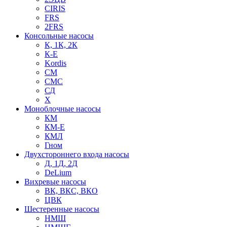
CIRIS
FRS
2FRS
Консольные насосы
К, 1К, 2К
К-Е
Kordis
СМ
СМС
СД
Х
Моноблочные насосы
КМ
КМ-Е
КМЛ
Гном
Двухстороннего входа насосы
Д, 1Д, 2Д
DeLium
Вихревые насосы
ВК, ВКС, ВКО
ЦВК
Шестеренные насосы
НМШ