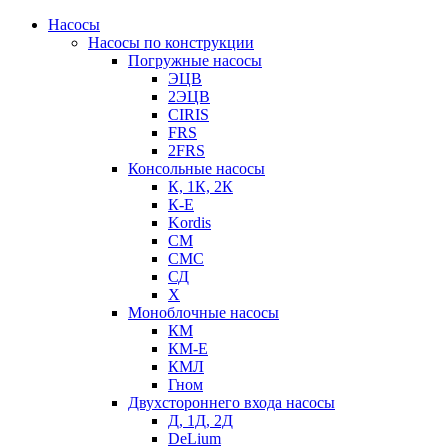
Насосы
Насосы по конструкции
Погружные насосы
ЭЦВ
2ЭЦВ
CIRIS
FRS
2FRS
Консольные насосы
К, 1К, 2К
К-Е
Kordis
СМ
СМС
СД
Х
Моноблочные насосы
КМ
КМ-Е
КМЛ
Гном
Двухстороннего входа насосы
Д, 1Д, 2Д
DeLium