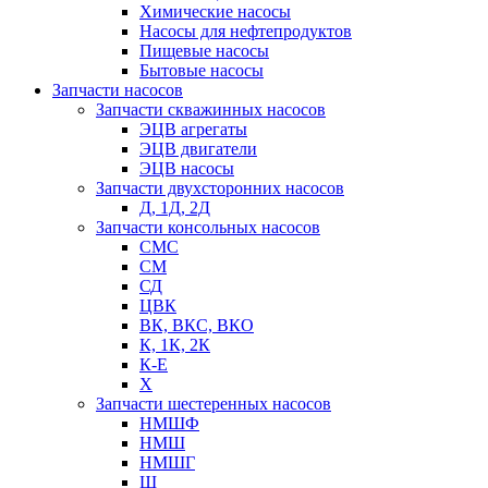
Химические насосы
Насосы для нефтепродуктов
Пищевые насосы
Бытовые насосы
Запчасти насосов
Запчасти скважинных насосов
ЭЦВ агрегаты
ЭЦВ двигатели
ЭЦВ насосы
Запчасти двухсторонних насосов
Д, 1Д, 2Д
Запчасти консольных насосов
СМС
СМ
СД
ЦВК
ВК, ВКС, ВКО
К, 1К, 2К
К-Е
Х
Запчасти шестеренных насосов
НМШФ
НМШ
НМШГ
Ш