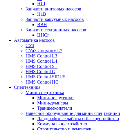
НШ
Запчасти винтовых насосов
Н1В
Запчасти вакуумных насосов
ВВН
Запчасти секционных насосов
ЦНСг
Автоматика насосов
СУЗ
СУиЗ Лоцман+ L2
HMS Control L3
HMS Control L4
HMS Control ST
HMS Control G
HMS Control SIDUS
HMS Control HC
Спецтехника
Мини-спецтехника
Мини-погрузчики
Мини-думперы
Траншеекопатели
Навесное оборудование для мини-спецтехники
Ландшафтные работы и благоустройство
Коммунальное хозяйство
Строительство и демонтаж