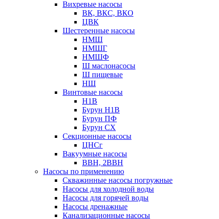
Вихревые насосы
ВК, ВКС, ВКО
ЦВК
Шестеренные насосы
НМШ
НМШГ
НМШФ
Ш маслонасосы
Ш пищевые
НШ
Винтовые насосы
Н1В
Бурун Н1В
Бурун ПФ
Бурун СХ
Секционные насосы
ЦНСг
Вакуумные насосы
ВВН, 2ВВН
Насосы по применению
Скважинные насосы погружные
Насосы для холодной воды
Насосы для горячей воды
Насосы дренажные
Канализационные насосы