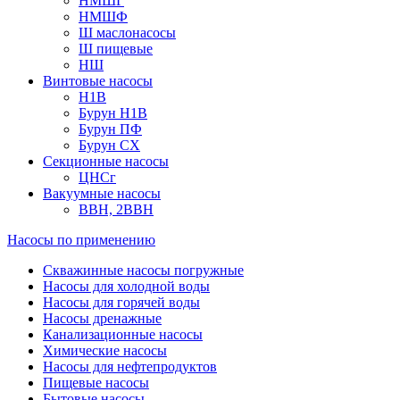
НМШГ
НМШФ
Ш маслонасосы
Ш пищевые
НШ
Винтовые насосы
Н1В
Бурун Н1В
Бурун ПФ
Бурун СХ
Секционные насосы
ЦНСг
Вакуумные насосы
ВВН, 2ВВН
Насосы по применению
Скважинные насосы погружные
Насосы для холодной воды
Насосы для горячей воды
Насосы дренажные
Канализационные насосы
Химические насосы
Насосы для нефтепродуктов
Пищевые насосы
Бытовые насосы