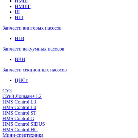
НМШ
НМШГ
Ш
НШ
Запчасти винтовых насосов
Н1В
Запчасти вакуумных насосов
ВВН
Запчасти секционных насосов
ЦНСг
СУЗ
СУиЗ Лоцман+ L2
HMS Control L3
HMS Control L4
HMS Control ST
HMS Control G
HMS Control SIDUS
HMS Control HC
Мини-спецтехника