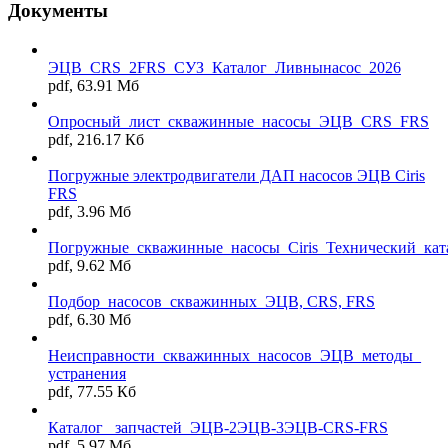
Документы
ЭЦВ_CRS_2FRS_СУЗ_Каталог_Ливнынасос_2026
pdf, 63.91 Мб
Опросный_лист_скважинные_насосы_ЭЦВ_CRS_FRS
pdf, 216.17 Кб
Погружные электродвигатели ДАП насосов ЭЦВ Ciris
FRS
pdf, 3.96 Мб
Погружные_скважинные_насосы_Ciris_Технический_кат
pdf, 9.62 Мб
Подбор_насосов_скважинных_ЭЦВ, CRS, FRS
pdf, 6.30 Мб
Неисправности_скважинных_насосов_ЭЦВ_методы_
устранения
pdf, 77.55 Кб
Каталог _запчастей_ЭЦВ-2ЭЦВ-3ЭЦВ-CRS-FRS
pdf, 5.97 Мб