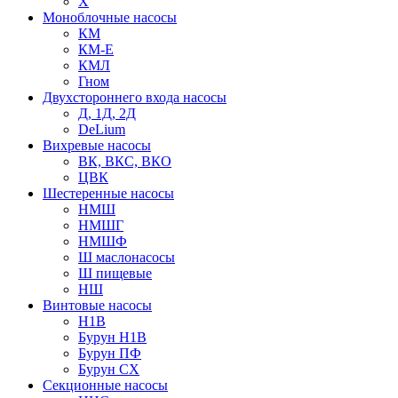
Х
Моноблочные насосы
КМ
КМ-Е
КМЛ
Гном
Двухстороннего входа насосы
Д, 1Д, 2Д
DeLium
Вихревые насосы
ВК, ВКС, ВКО
ЦВК
Шестеренные насосы
НМШ
НМШГ
НМШФ
Ш маслонасосы
Ш пищевые
НШ
Винтовые насосы
Н1В
Бурун Н1В
Бурун ПФ
Бурун СХ
Секционные насосы