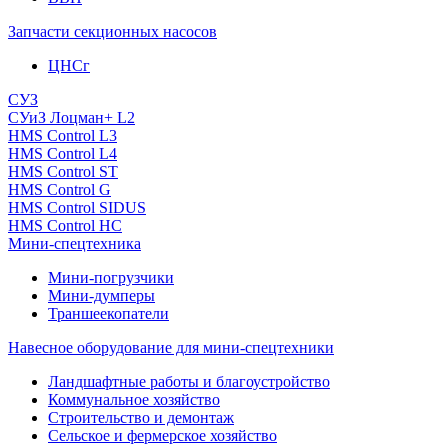
Запчасти секционных насосов
ЦНСг
СУЗ
СУиЗ Лоцман+ L2
HMS Control L3
HMS Control L4
HMS Control ST
HMS Control G
HMS Control SIDUS
HMS Control HC
Мини-спецтехника
Мини-погрузчики
Мини-думперы
Траншеекопатели
Навесное оборудование для мини-спецтехники
Ландшафтные работы и благоустройство
Коммунальное хозяйство
Строительство и демонтаж
Сельское и фермерское хозяйство