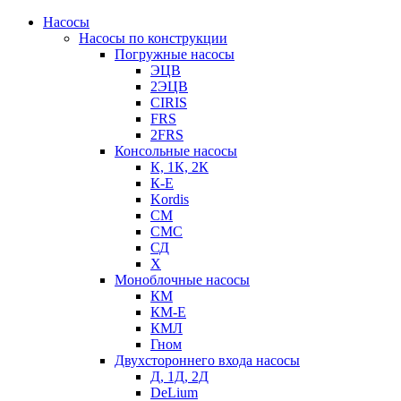
Насосы
Насосы по конструкции
Погружные насосы
ЭЦВ
2ЭЦВ
CIRIS
FRS
2FRS
Консольные насосы
К, 1К, 2К
К-Е
Kordis
СМ
СМС
СД
Х
Моноблочные насосы
КМ
КМ-Е
КМЛ
Гном
Двухстороннего входа насосы
Д, 1Д, 2Д
DeLium