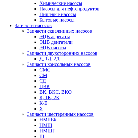
Химические насосы
Насосы для нефтепродуктов
Пищевые насосы
Бытовые насосы
Запчасти насосов
Запчасти скважинных насосов
ЭЦВ агрегаты
ЭЦВ двигатели
ЭЦВ насосы
Запчасти двухсторонних насосов
Д, 1Д, 2Д
Запчасти консольных насосов
СМС
СМ
СД
ЦВК
ВК, ВКС, ВКО
К, 1К, 2К
К-Е
Х
Запчасти шестеренных насосов
НМШФ
НМШ
НМШГ
Ш