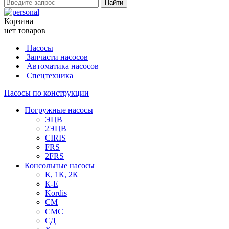
Найти
Корзина
нет товаров
Насосы
Запчасти насосов
Автоматика насосов
Спецтехника
Насосы по конструкции
Погружные насосы
ЭЦВ
2ЭЦВ
CIRIS
FRS
2FRS
Консольные насосы
К, 1К, 2К
К-Е
Kordis
СМ
СМС
СД