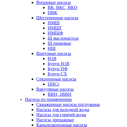
Вихревые насосы
ВК, ВКС, ВКО
ЦВК
Шестеренные насосы
НМШ
НМШГ
НМШФ
Ш маслонасосы
Ш пищевые
НШ
Винтовые насосы
Н1В
Бурун Н1В
Бурун ПФ
Бурун СХ
Секционные насосы
ЦНСг
Вакуумные насосы
ВВН, 2ВВН
Насосы по применению
Скважинные насосы погружные
Насосы для холодной воды
Насосы для горячей воды
Насосы дренажные
Канализационные насосы