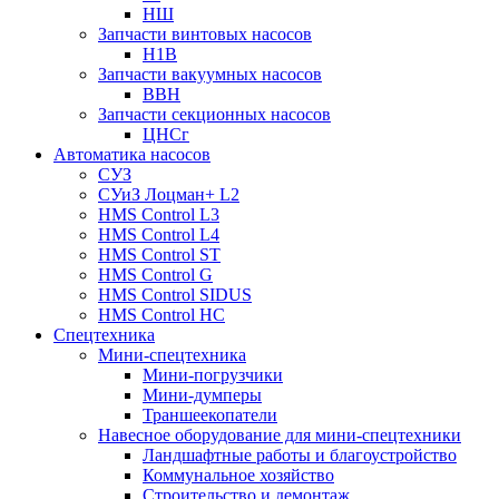
НШ
Запчасти винтовых насосов
Н1В
Запчасти вакуумных насосов
ВВН
Запчасти секционных насосов
ЦНСг
Автоматика насосов
СУЗ
СУиЗ Лоцман+ L2
HMS Control L3
HMS Control L4
HMS Control ST
HMS Control G
HMS Control SIDUS
HMS Control HC
Спецтехника
Мини-спецтехника
Мини-погрузчики
Мини-думперы
Траншеекопатели
Навесное оборудование для мини-спецтехники
Ландшафтные работы и благоустройство
Коммунальное хозяйство
Строительство и демонтаж