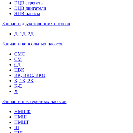
ЭЦВ агрегаты
ЭЦВ двигатели
ЭЦВ насосы
Запчасти двухсторонних насосов
Д, 1Д, 2Д
Запчасти консольных насосов
СМС
СМ
СД
ЦВК
ВК, ВКС, ВКО
К, 1К, 2К
К-Е
Х
Запчасти шестеренных насосов
НМШФ
НМШ
НМШГ
Ш
НШ