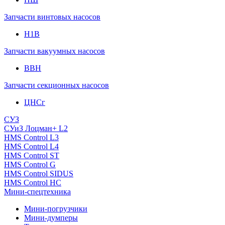
Запчасти винтовых насосов
Н1В
Запчасти вакуумных насосов
ВВН
Запчасти секционных насосов
ЦНСг
СУЗ
СУиЗ Лоцман+ L2
HMS Control L3
HMS Control L4
HMS Control ST
HMS Control G
HMS Control SIDUS
HMS Control HC
Мини-спецтехника
Мини-погрузчики
Мини-думперы