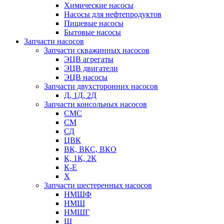
Химические насосы
Насосы для нефтепродуктов
Пищевые насосы
Бытовые насосы
Запчасти насосов
Запчасти скважинных насосов
ЭЦВ агрегаты
ЭЦВ двигатели
ЭЦВ насосы
Запчасти двухсторонних насосов
Д, 1Д, 2Д
Запчасти консольных насосов
СМС
СМ
СД
ЦВК
ВК, ВКС, ВКО
К, 1К, 2К
К-Е
Х
Запчасти шестеренных насосов
НМШФ
НМШ
НМШГ
Ш