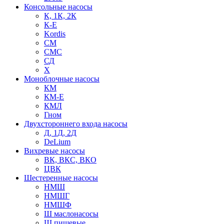
Консольные насосы
К, 1К, 2К
К-Е
Kordis
СМ
СМС
СД
Х
Моноблочные насосы
КМ
КМ-Е
КМЛ
Гном
Двухстороннего входа насосы
Д, 1Д, 2Д
DeLium
Вихревые насосы
ВК, ВКС, ВКО
ЦВК
Шестеренные насосы
НМШ
НМШГ
НМШФ
Ш маслонасосы
Ш пищевые