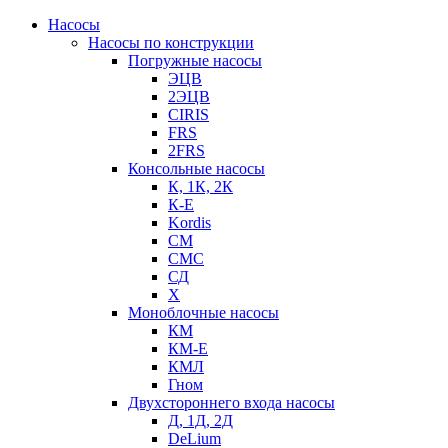
Насосы
Насосы по конструкции
Погружные насосы
ЭЦВ
2ЭЦВ
CIRIS
FRS
2FRS
Консольные насосы
К, 1К, 2К
К-Е
Kordis
СМ
СМС
СД
Х
Моноблочные насосы
КМ
КМ-Е
КМЛ
Гном
Двухстороннего входа насосы
Д, 1Д, 2Д
DeLium