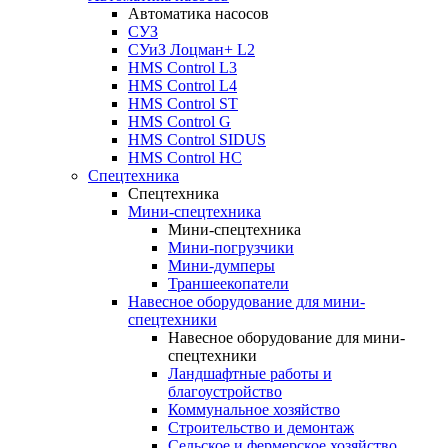
Автоматика насосов
СУЗ
СУиЗ Лоцман+ L2
HMS Control L3
HMS Control L4
HMS Control ST
HMS Control G
HMS Control SIDUS
HMS Control HC
Спецтехника
Спецтехника
Мини-спецтехника
Мини-спецтехника
Мини-погрузчики
Мини-думперы
Траншеекопатели
Навесное оборудование для мини-
спецтехники
Навесное оборудование для мини-
спецтехники
Ландшафтные работы и
благоустройство
Коммунальное хозяйство
Строительство и демонтаж
Сельское и фермерское хозяйство