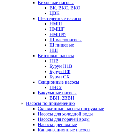
Вихревые насосы
ВК, ВКС, ВКО
ЦВК
Шестеренные насосы
НМШ
НМШГ
НМШФ
Ш маслонасосы
Ш пищевые
НШ
Винтовые насосы
Н1В
Бурун Н1В
Бурун ПФ
Бурун СХ
Секционные насосы
ЦНСг
Вакуумные насосы
ВВН, 2ВВН
Насосы по применению
Скважинные насосы погружные
Насосы для холодной воды
Насосы для горячей воды
Насосы дренажные
Канализационные насосы