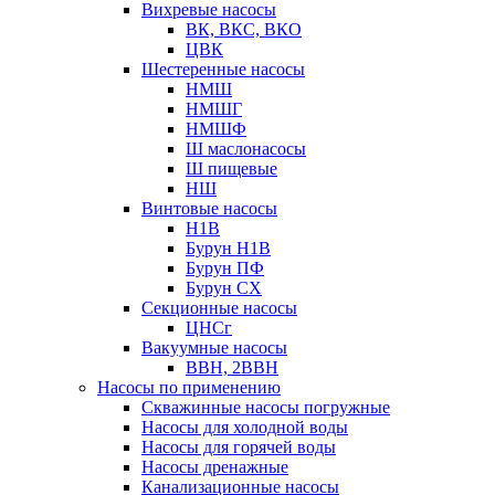
Вихревые насосы
ВК, ВКС, ВКО
ЦВК
Шестеренные насосы
НМШ
НМШГ
НМШФ
Ш маслонасосы
Ш пищевые
НШ
Винтовые насосы
Н1В
Бурун Н1В
Бурун ПФ
Бурун СХ
Секционные насосы
ЦНСг
Вакуумные насосы
ВВН, 2ВВН
Насосы по применению
Скважинные насосы погружные
Насосы для холодной воды
Насосы для горячей воды
Насосы дренажные
Канализационные насосы