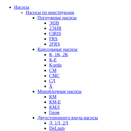
Насосы
Насосы по конструкции
Погружные насосы
ЭЦВ
2ЭЦВ
CIRIS
FRS
2FRS
Консольные насосы
К, 1К, 2К
К-Е
Kordis
СМ
СМС
СД
Х
Моноблочные насосы
КМ
КМ-Е
КМЛ
Гном
Двухстороннего входа насосы
Д, 1Д, 2Д
DeLium