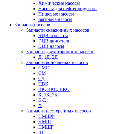
Химические насосы
Насосы для нефтепродуктов
Пищевые насосы
Бытовые насосы
Запчасти насосов
Запчасти скважинных насосов
ЭЦВ агрегаты
ЭЦВ двигатели
ЭЦВ насосы
Запчасти двухсторонних насосов
Д, 1Д, 2Д
Запчасти консольных насосов
СМС
СМ
СД
ЦВК
ВК, ВКС, ВКО
К, 1К, 2К
К-Е
Х
Запчасти шестеренных насосов
НМШФ
НМШ
НМШГ
Ш