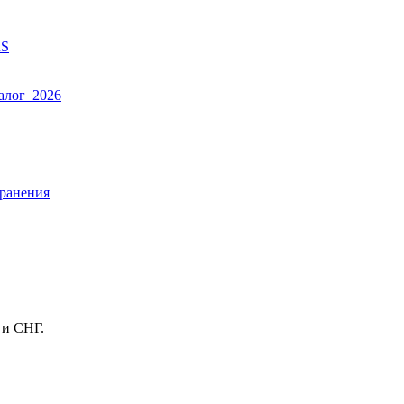
RS
алог_2026
ранения
 и СНГ.