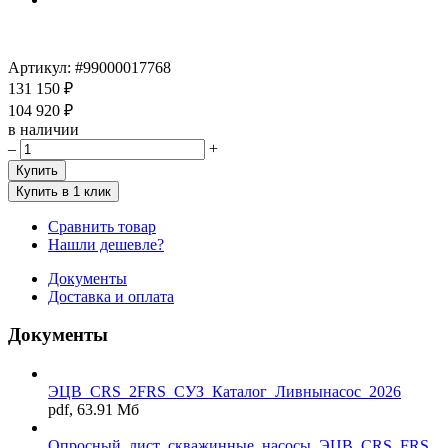
Артикул:
#99000017768
131 150 ₽
104 920 ₽
в наличии
–
+
Купить
Купить в 1 клик
Сравнить товар
Нашли дешевле?
Документы
Доставка и оплата
Документы
ЭЦВ_CRS_2FRS_СУЗ_Каталог_Ливнынасос_2026
pdf, 63.91 Мб
Опросный_лист_скважинные_насосы_ЭЦВ_CRS_FRS