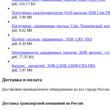
pdf, 216.17 Кб
Погружные электродвигатели ДАП насосов ЭЦВ Ciris F
pdf, 3.96 Мб
Погружные_скважинные_насосы_Ciris_Технический_кат
pdf, 9.62 Мб
Подбор_насосов_скважинных_ЭЦВ, CRS, FRS
pdf, 6.30 Мб
Неисправности_скважинных_насосов_ЭЦВ_методы_ уст
pdf, 77.55 Кб
Каталог _запчастей_ЭЦВ-2ЭЦВ-3ЭЦВ-CRS-FRS
pdf, 5.97 Мб
Доставка и оплата
Доставляем промышленное оборудование во все города России
Доставка транспортной компанией по России