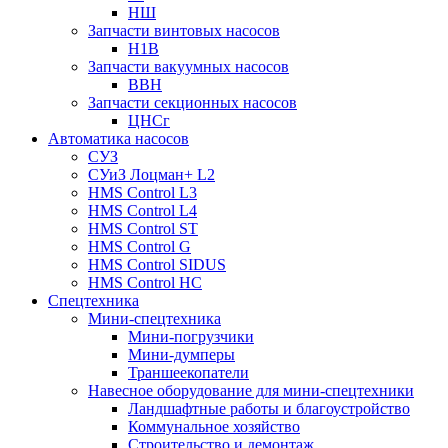
НШ
Запчасти винтовых насосов
Н1В
Запчасти вакуумных насосов
ВВН
Запчасти секционных насосов
ЦНСг
Автоматика насосов
СУЗ
СУиЗ Лоцман+ L2
HMS Control L3
HMS Control L4
HMS Control ST
HMS Control G
HMS Control SIDUS
HMS Control HC
Спецтехника
Мини-спецтехника
Мини-погрузчики
Мини-думперы
Траншеекопатели
Навесное оборудование для мини-спецтехники
Ландшафтные работы и благоустройство
Коммунальное хозяйство
Строительство и демонтаж