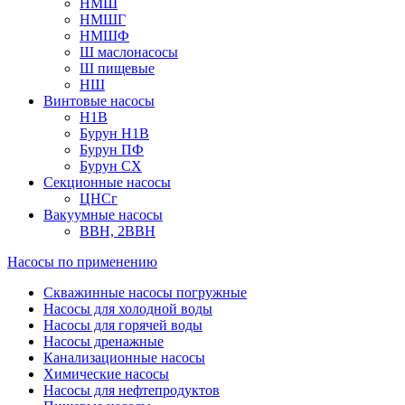
НМШ
НМШГ
НМШФ
Ш маслонасосы
Ш пищевые
НШ
Винтовые насосы
Н1В
Бурун Н1В
Бурун ПФ
Бурун СХ
Секционные насосы
ЦНСг
Вакуумные насосы
ВВН, 2ВВН
Насосы по применению
Скважинные насосы погружные
Насосы для холодной воды
Насосы для горячей воды
Насосы дренажные
Канализационные насосы
Химические насосы
Насосы для нефтепродуктов