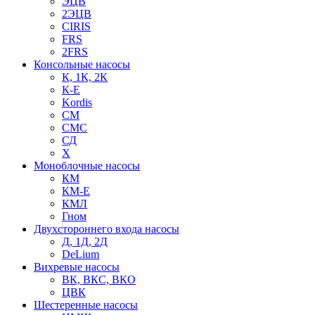
ЭЦВ
2ЭЦВ
CIRIS
FRS
2FRS
Консольные насосы
К, 1К, 2К
К-Е
Kordis
СМ
СМС
СД
Х
Моноблочные насосы
КМ
КМ-Е
КМЛ
Гном
Двухстороннего входа насосы
Д, 1Д, 2Д
DeLium
Вихревые насосы
ВК, ВКС, ВКО
ЦВК
Шестеренные насосы