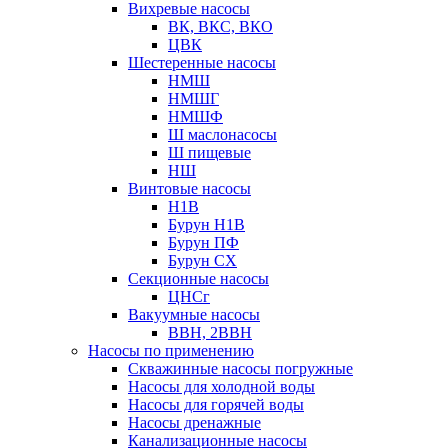
Вихревые насосы
ВК, ВКС, ВКО
ЦВК
Шестеренные насосы
НМШ
НМШГ
НМШФ
Ш маслонасосы
Ш пищевые
НШ
Винтовые насосы
Н1В
Бурун Н1В
Бурун ПФ
Бурун СХ
Секционные насосы
ЦНСг
Вакуумные насосы
ВВН, 2ВВН
Насосы по применению
Скважинные насосы погружные
Насосы для холодной воды
Насосы для горячей воды
Насосы дренажные
Канализационные насосы