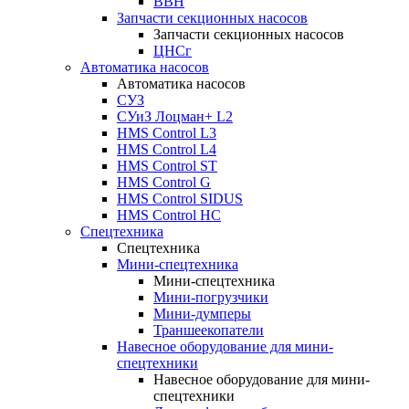
ВВН
Запчасти секционных насосов
Запчасти секционных насосов
ЦНСг
Автоматика насосов
Автоматика насосов
СУЗ
СУиЗ Лоцман+ L2
HMS Control L3
HMS Control L4
HMS Control ST
HMS Control G
HMS Control SIDUS
HMS Control HC
Спецтехника
Спецтехника
Мини-спецтехника
Мини-спецтехника
Мини-погрузчики
Мини-думперы
Траншеекопатели
Навесное оборудование для мини-
спецтехники
Навесное оборудование для мини-
спецтехники