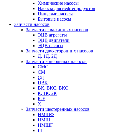
Химические насосы
Насосы для нефтепродуктов
Пищевые насосы
Бытовые насосы
Запчасти насосов
Запчасти скважинных насосов
ЭЦВ агрегаты
ЭЦВ двигатели
ЭЦВ насосы
Запчасти двухсторонних насосов
Д, 1Д, 2Д
Запчасти консольных насосов
СМС
СМ
СД
ЦВК
ВК, ВКС, ВКО
К, 1К, 2К
К-Е
Х
Запчасти шестеренных насосов
НМШФ
НМШ
НМШГ
Ш