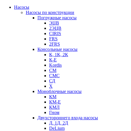
Насосы
Насосы по конструкции
Погружные насосы
ЭЦВ
2ЭЦВ
CIRIS
FRS
2FRS
Консольные насосы
К, 1К, 2К
К-Е
Kordis
СМ
СМС
СД
Х
Моноблочные насосы
КМ
КМ-Е
КМЛ
Гном
Двухстороннего входа насосы
Д, 1Д, 2Д
DeLium