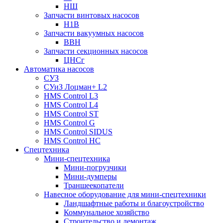
НШ
Запчасти винтовых насосов
Н1В
Запчасти вакуумных насосов
ВВН
Запчасти секционных насосов
ЦНСг
Автоматика насосов
СУЗ
СУиЗ Лоцман+ L2
HMS Control L3
HMS Control L4
HMS Control ST
HMS Control G
HMS Control SIDUS
HMS Control HC
Спецтехника
Мини-спецтехника
Мини-погрузчики
Мини-думперы
Траншеекопатели
Навесное оборудование для мини-спецтехники
Ландшафтные работы и благоустройство
Коммунальное хозяйство
Строительство и демонтаж