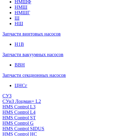
НМШФ
НМШ
НМШГ
Ш
НШ
Запчасти винтовых насосов
Н1В
Запчасти вакуумных насосов
ВВН
Запчасти секционных насосов
ЦНСг
СУЗ
СУиЗ Лоцман+ L2
HMS Control L3
HMS Control L4
HMS Control ST
HMS Control G
HMS Control SIDUS
HMS Control HC