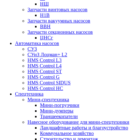
НШ
Запчасти винтовых насосов
Н1В
Запчасти вакуумных насосов
ВВН
Запчасти секционных насосов
ЦНСг
Автоматика насосов
СУЗ
СУиЗ Лоцман+ L2
HMS Control L3
HMS Control L4
HMS Control ST
HMS Control G
HMS Control SIDUS
HMS Control HC
Спецтехника
Мини-спецтехника
Мини-погрузчики
Мини-думперы
Траншеекопатели
Навесное оборудование для мини-спецтехники
Ландшафтные работы и благоустройство
Коммунальное хозяйство
Строительство и демонтаж