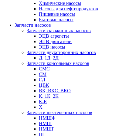
Химические насосы
Насосы для нефтепродуктов
Пищевые насосы
Бытовые насосы
Запчасти насосов
Запчасти скважинных насосов
ЭЦВ агрегаты
ЭЦВ двигатели
ЭЦВ насосы
Запчасти двухсторонних насосов
Д, 1Д, 2Д
Запчасти консольных насосов
СМС
СМ
СД
ЦВК
ВК, ВКС, ВКО
К, 1К, 2К
К-Е
Х
Запчасти шестеренных насосов
НМШФ
НМШ
НМШГ
Ш