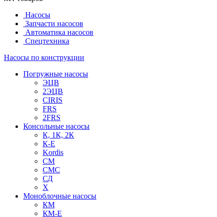
Насосы
Запчасти насосов
Автоматика насосов
Спецтехника
Насосы по конструкции
Погружные насосы
ЭЦВ
2ЭЦВ
CIRIS
FRS
2FRS
Консольные насосы
К, 1К, 2К
К-Е
Kordis
СМ
СМС
СД
Х
Моноблочные насосы
КМ
КМ-Е