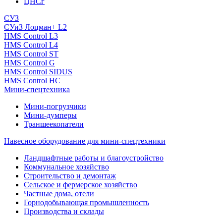
ЦНСг
СУЗ
СУиЗ Лоцман+ L2
HMS Control L3
HMS Control L4
HMS Control ST
HMS Control G
HMS Control SIDUS
HMS Control HC
Мини-спецтехника
Мини-погрузчики
Мини-думперы
Траншеекопатели
Навесное оборудование для мини-спецтехники
Ландшафтные работы и благоустройство
Коммунальное хозяйство
Строительство и демонтаж
Сельское и фермерское хозяйство
Частные дома, отели
Горнодобывающая промышленность
Производства и склады