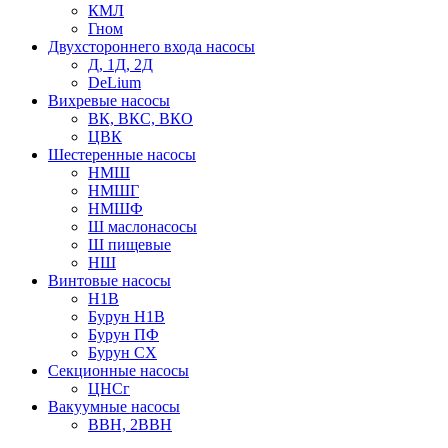
КМЛ
Гном
Двухстороннего входа насосы
Д, 1Д, 2Д
DeLium
Вихревые насосы
ВК, ВКС, ВКО
ЦВК
Шестеренные насосы
НМШ
НМШГ
НМШФ
Ш маслонасосы
Ш пищевые
НШ
Винтовые насосы
Н1В
Бурун Н1В
Бурун ПФ
Бурун СХ
Секционные насосы
ЦНСг
Вакуумные насосы
ВВН, 2ВВН