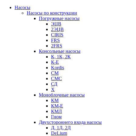
Насосы
Насосы по конструкции
Погружные насосы
ЭЦВ
2ЭЦВ
CIRIS
FRS
2FRS
Консольные насосы
К, 1К, 2К
К-Е
Kordis
СМ
СМС
СД
Х
Моноблочные насосы
КМ
КМ-Е
КМЛ
Гном
Двухстороннего входа насосы
Д, 1Д, 2Д
DeLium