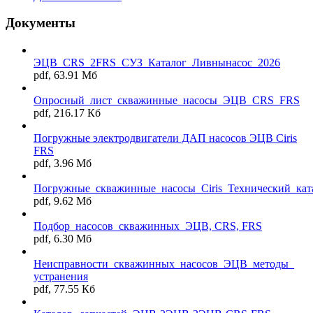
Документы
ЭЦВ_CRS_2FRS_СУЗ_Каталог_Ливнынасос_2026
pdf, 63.91 Мб
Опросный_лист_скважинные_насосы_ЭЦВ_CRS_FRS
pdf, 216.17 Кб
Погружные электродвигатели ДАП насосов ЭЦВ Ciris
FRS
pdf, 3.96 Мб
Погружные_скважинные_насосы_Ciris_Технический_кат
pdf, 9.62 Мб
Подбор_насосов_скважинных_ЭЦВ, CRS, FRS
pdf, 6.30 Мб
Неисправности_скважинных_насосов_ЭЦВ_методы_
устранения
pdf, 77.55 Кб