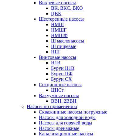
Вихревые насосы
ВК, ВКС, ВКО
ЦВК
Шестеренные насосы
НМШ
НМШГ
НМШФ
Ш маслонасосы
Ш пищевые
НШ
Винтовые насосы
Н1В
Бурун Н1В
Бурун ПФ
Бурун СХ
Секционные насосы
ЦНСг
Вакуумные насосы
ВВН, 2ВВН
Насосы по применению
Скважинные насосы погружные
Насосы для холодной воды
Насосы для горячей воды
Насосы дренажные
Канализационные насосы