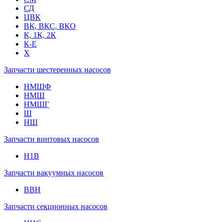
СД
ЦВК
ВК, ВКС, ВКО
К, 1К, 2К
К-Е
Х
Запчасти шестеренных насосов
НМШФ
НМШ
НМШГ
Ш
НШ
Запчасти винтовых насосов
Н1В
Запчасти вакуумных насосов
ВВН
Запчасти секционных насосов